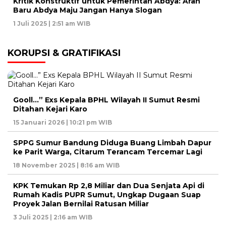
Kritik Konstruktif untuk Pemerintah Abdya: Arah
Baru Abdya Maju Jangan Hanya Slogan
1 Juli 2025 | 2:51 am WIB
KORUPSI & GRATIFIKASI
Gooll…” Exs Kepala BPHL Wilayah II Sumut Resmi
Ditahan Kejari Karo
15 Januari 2026 | 10:21 pm WIB
SPPG Sumur Bandung Diduga Buang Limbah Dapur
ke Parit Warga, Citarum Terancam Tercemar Lagi
18 November 2025 | 8:16 am WIB
KPK Temukan Rp 2,8 Miliar dan Dua Senjata Api di
Rumah Kadis PUPR Sumut, Ungkap Dugaan Suap
Proyek Jalan Bernilai Ratusan Miliar
3 Juli 2025 | 2:16 am WIB