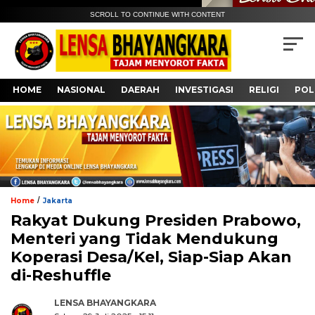
SCROLL TO CONTINUE WITH CONTENT
HOME
NASIONAL
DAERAH
INVESTIGASI
RELIGI
POL
/
Home
Jakarta
Rakyat Dukung Presiden Prabowo,
Menteri yang Tidak Mendukung
Koperasi Desa/Kel, Siap-Siap Akan
di-Reshuffle
LENSA BHAYANGKARA