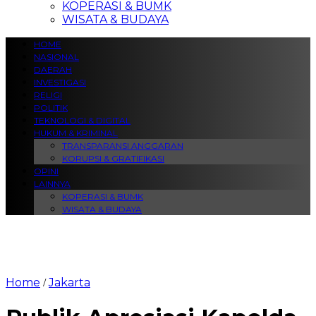
KOPERASI & BUMK
WISATA & BUDAYA
HOME
NASIONAL
DAERAH
INVESTIGASI
RELIGI
POLITIK
TEKNOLOGI & DIGITAL
HUKUM & KRIMINAL
TRANSPARANSI ANGGARAN
KORUPSI & GRATIFIKASI
OPINI
LAINNYA
KOPERASI & BUMK
WISATA & BUDAYA
Home
Jakarta
/