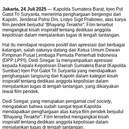
Jakarta, 24 Juli 2025
— Kapolda Sumatera Barat, Irjen Pol
Gatot Tri Suryanta, menerima penghargaan bergengsi dari
Kapolri, Jenderal Polisi Drs. Listyo Sigit Prabowo, atas karya
film pendek berjudul
“Bhayang Terakhir”
. Film tersebut
mengangkat kisah inspiratif tentang dedikasi anggota
kepolisian dalam menjalankan tugas di tengah tantangan.
Hal itu mendapat respons positif dan apresiasi dari berbagai
kalangan, salah satunya datang dari Ketua Umum Dewan
Pimpinan Pusat Lembaga Pemuda Pemerhati Indonesia
(DPP LPPI), Dedi Siregar. Ia menyampaikan apresiasi
kepada Kepala Kepolisian Daerah Sumatera Barat (Kapolda
Sumbar) Irjen Pol Gatot Tri Suryanta yang mendapatkan
penghargaan langsung dari Kapolri dalam kategori kisah
inspiratif tentang dedikasi anggota kepolisian dalam
menjalankan tugas di tengah tantangan, yang dikaryakan
lewat film pendek.
Dedi Siregar, yang merupakan pengamat
civil society
,
mengatakan bahwa sudah sangat tepat Kapolda
mendapatkan penghargaan atas karya film pendek berjudul
“Bhayang Terakhir”
. Film tersebut mengangkat kisah
inspiratif tentang dedikasi anggota kepolisian dalam
menjalankan tugas di tengah tantangan.