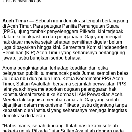
URL berhasil dicopy
Aceh Timur —
Sebuah ironi demokrasi tengah berlangsung
di Aceh Timur. Para petugas Panitia Pemungutan Suara
(PPS), ujung tombak penyelenggara Pilkada, kini terjebak
dalam ketidakpastian dan pengabaian. Gaji yang menjadi
hak dasar mereka sejak tahapan pemilihan digelar belum
juga dibayarkan hingga kini. Sementara Komisi Independen
Pemilihan (KIP) Aceh Timur yang seharusnya bertanggung
jawab, justru bungkam seribu bahasa.
Aroma pengkhianatan terhadap keadilan dan etika
pelayanan publik itu memuncak pada Jumat, sembilan belas
Juli dua ribu dua puluh lima. Ketua Koordinator PPS Aceh
Timur, Sultan Ayatullah, bersama sejumlah perwakilan PPS
lainnya akhirnya melaporkan dugaan pelanggaran hak
konstitusional tersebut ke Komnas HAM Perwakilan Aceh.
Mereka tak lagi bisa menahan amarah. Gaji yang sudah
dijanjikan dalam mekanisme Pilkada justru digantung tanpa
kepastian oleh institusi yang seharusnya menjaga integritas
demokrasi di daerah.
“Habis manis, sepah dibuang. Itulah nasib kami setelah
bekerja untuk Pilkada,” ujar Sultan Ayatullah dengan nada