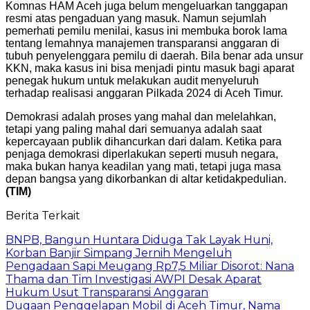
Komnas HAM Aceh juga belum mengeluarkan tanggapan
resmi atas pengaduan yang masuk. Namun sejumlah
pemerhati pemilu menilai, kasus ini membuka borok lama
tentang lemahnya manajemen transparansi anggaran di
tubuh penyelenggara pemilu di daerah. Bila benar ada unsur
KKN, maka kasus ini bisa menjadi pintu masuk bagi aparat
penegak hukum untuk melakukan audit menyeluruh
terhadap realisasi anggaran Pilkada 2024 di Aceh Timur.
Demokrasi adalah proses yang mahal dan melelahkan,
tetapi yang paling mahal dari semuanya adalah saat
kepercayaan publik dihancurkan dari dalam. Ketika para
penjaga demokrasi diperlakukan seperti musuh negara,
maka bukan hanya keadilan yang mati, tetapi juga masa
depan bangsa yang dikorbankan di altar ketidakpedulian.
(TIM)
Berita Terkait
BNPB, Bangun Huntara Diduga Tak Layak Huni,
Korban Banjir Simpang Jernih Mengeluh
Pengadaan Sapi Meugang Rp7,5 Miliar Disorot: Nana
Thama dan Tim Investigasi AWPI Desak Aparat
Hukum Usut Transparansi Anggaran
Dugaan Penggelapan Mobil di Aceh Timur, Nama