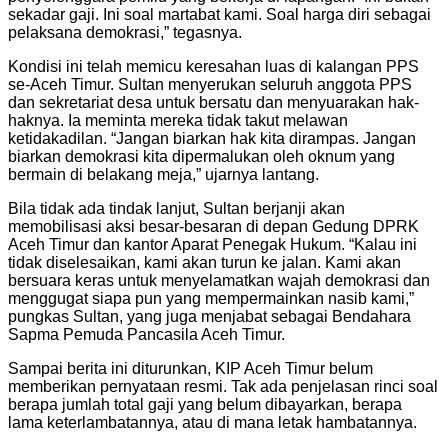
sekadar gaji. Ini soal martabat kami. Soal harga diri sebagai
pelaksana demokrasi,” tegasnya.
Kondisi ini telah memicu keresahan luas di kalangan PPS
se-Aceh Timur. Sultan menyerukan seluruh anggota PPS
dan sekretariat desa untuk bersatu dan menyuarakan hak-
haknya. Ia meminta mereka tidak takut melawan
ketidakadilan. “Jangan biarkan hak kita dirampas. Jangan
biarkan demokrasi kita dipermalukan oleh oknum yang
bermain di belakang meja,” ujarnya lantang.
Bila tidak ada tindak lanjut, Sultan berjanji akan
memobilisasi aksi besar-besaran di depan Gedung DPRK
Aceh Timur dan kantor Aparat Penegak Hukum. “Kalau ini
tidak diselesaikan, kami akan turun ke jalan. Kami akan
bersuara keras untuk menyelamatkan wajah demokrasi dan
menggugat siapa pun yang mempermainkan nasib kami,”
pungkas Sultan, yang juga menjabat sebagai Bendahara
Sapma Pemuda Pancasila Aceh Timur.
Sampai berita ini diturunkan, KIP Aceh Timur belum
memberikan pernyataan resmi. Tak ada penjelasan rinci soal
berapa jumlah total gaji yang belum dibayarkan, berapa
lama keterlambatannya, atau di mana letak hambatannya.