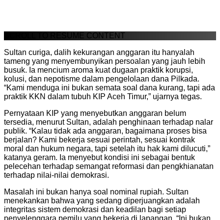
SCROLL TO RESUME CONTENT
Sultan curiga, dalih kekurangan anggaran itu hanyalah
tameng yang menyembunyikan persoalan yang jauh lebih
busuk. Ia mencium aroma kuat dugaan praktik korupsi,
kolusi, dan nepotisme dalam pengelolaan dana Pilkada.
“Kami menduga ini bukan semata soal dana kurang, tapi ada
praktik KKN dalam tubuh KIP Aceh Timur,” ujarnya tegas.
Pernyataan KIP yang menyebutkan anggaran belum
tersedia, menurut Sultan, adalah penghinaan terhadap nalar
publik. “Kalau tidak ada anggaran, bagaimana proses bisa
berjalan? Kami bekerja sesuai perintah, sesuai kontrak
moral dan hukum negara, tapi setelah itu hak kami dilucuti,”
katanya geram. Ia menyebut kondisi ini sebagai bentuk
pelecehan terhadap semangat reformasi dan pengkhianatan
terhadap nilai-nilai demokrasi.
Masalah ini bukan hanya soal nominal rupiah. Sultan
menekankan bahwa yang sedang diperjuangkan adalah
integritas sistem demokrasi dan keadilan bagi setiap
penyelenggara pemilu yang bekerja di lapangan. “Ini bukan