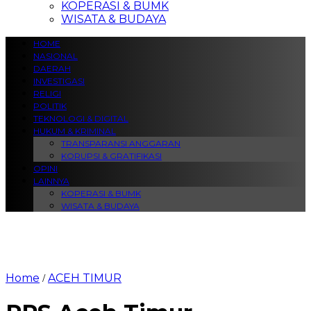
KOPERASI & BUMK
WISATA & BUDAYA
HOME
NASIONAL
DAERAH
INVESTIGASI
RELIGI
POLITIK
TEKNOLOGI & DIGITAL
HUKUM & KRIMINAL
TRANSPARANSI ANGGARAN
KORUPSI & GRATIFIKASI
OPINI
LAINNYA
KOPERASI & BUMK
WISATA & BUDAYA
Home
ACEH TIMUR
/