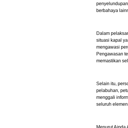
penyelundupan 
berbahaya lainn
Dalam pelaksan
situasi kapal 
mengawasi per
Pengawasan ter
memastikan selu
Selain itu, per
pelabuhan, pet
menggali infor
seluruh elemen 
Menurut Aipda 