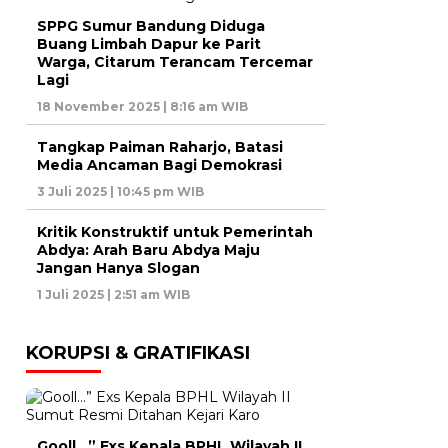
SPPG Sumur Bandung Diduga
Buang Limbah Dapur ke Parit
Warga, Citarum Terancam Tercemar
Lagi
18 November 2025 | 8:16 am WIB
Tangkap Paiman Raharjo, Batasi
Media Ancaman Bagi Demokrasi
3 Juli 2025 | 10:45 pm WIB
Kritik Konstruktif untuk Pemerintah
Abdya: Arah Baru Abdya Maju
Jangan Hanya Slogan
1 Juli 2025 | 2:51 am WIB
KORUPSI & GRATIFIKASI
Gooll…” Exs Kepala BPHL Wilayah II