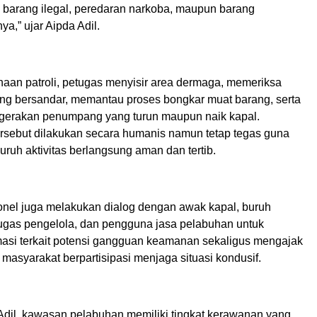
barang ilegal, peredaran narkoba, maupun barang
ya,” ujar Aipda Adil.
aan patroli, petugas menyisir area dermaga, memeriksa
yang bersandar, memantau proses bongkar muat barang, serta
gerakan penumpang yang turun maupun naik kapal.
sebut dilakukan secara humanis namun tetap tegas guna
ruh aktivitas berlangsung aman dan tertib.
sonel juga melakukan dialog dengan awak kapal, buruh
ugas pengelola, dan pengguna jasa pelabuhan untuk
masi terkait potensi gangguan keamanan sekaligus mengajak
masyarakat berpartisipasi menjaga situasi kondusif.
Adil, kawasan pelabuhan memiliki tingkat kerawanan yang