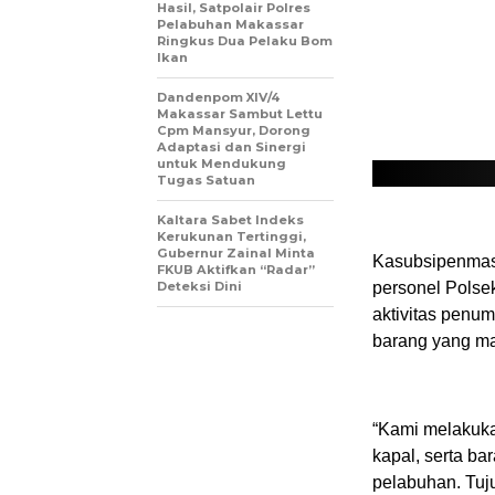
Hasil, Satpolair Polres
Pelabuhan Makassar
Ringkus Dua Pelaku Bom
Ikan
Dandenpom XIV/4
Makassar Sambut Lettu
Cpm Mansyur, Dorong
Adaptasi dan Sinergi
untuk Mendukung
Tugas Satuan
Kaltara Sabet Indeks
Kerukunan Tertinggi,
Gubernur Zainal Minta
Kasubsipenmas 
FKUB Aktifkan “Radar”
Deteksi Dini
personel Polse
aktivitas penum
barang yang ma
“Kami melakuk
kapal, serta b
pelabuhan. Tuj