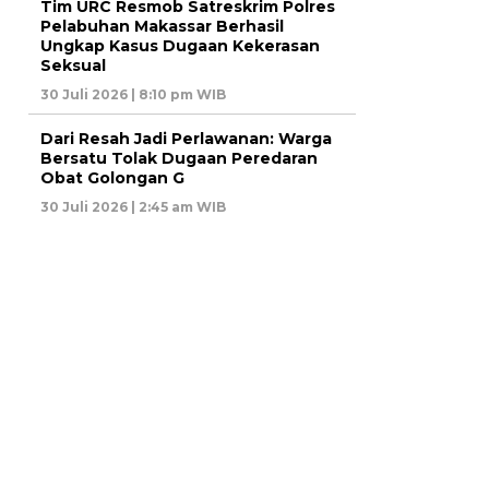
Tim URC Resmob Satreskrim Polres
Pelabuhan Makassar Berhasil
Ungkap Kasus Dugaan Kekerasan
Seksual
30 Juli 2026 | 8:10 pm WIB
Dari Resah Jadi Perlawanan: Warga
Bersatu Tolak Dugaan Peredaran
Obat Golongan G
30 Juli 2026 | 2:45 am WIB