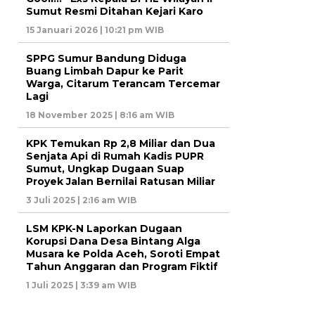
Sumut Resmi Ditahan Kejari Karo
15 Januari 2026 | 10:21 pm WIB
SPPG Sumur Bandung Diduga
Buang Limbah Dapur ke Parit
Warga, Citarum Terancam Tercemar
Lagi
18 November 2025 | 8:16 am WIB
KPK Temukan Rp 2,8 Miliar dan Dua
Senjata Api di Rumah Kadis PUPR
Sumut, Ungkap Dugaan Suap
Proyek Jalan Bernilai Ratusan Miliar
3 Juli 2025 | 2:16 am WIB
LSM KPK-N Laporkan Dugaan
Korupsi Dana Desa Bintang Alga
Musara ke Polda Aceh, Soroti Empat
Tahun Anggaran dan Program Fiktif
1 Juli 2025 | 3:39 am WIB