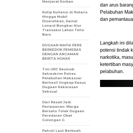
Menjerat Korban
dan arus baran
Pelabuhan Maka
Kutip Kuitansi di Notaris
Hingga Mobil
dan pemantauan 
Diserahkan, Sainal
Lonard Bongkar Alur
Transaksi Lahan Tello
Baru
Langkah ini di
DUGAAN MAFIA PERS
BERKEDOK PEMERAS
potensi tindak 
DENGAN ANCAMAN
narkotika, mas
BERITA HOAKS
ketertiban mas
Tim URC Resmob
pelabuhan.
Satreskrim Polres
Pelabuhan Makassar
Berhasil Ungkap Kasus
Dugaan Kekerasan
Seksual
Dari Resah Jadi
Perlawanan: Warga
Bersatu Tolak Dugaan
Peredaran Obat
Golongan G
Patroli Laut Berbuah