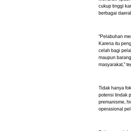
cukup tinggi ka
berbagai daera
“Pelabuhan mer
Karena itu pen
celah bagi pel
maupun barang-
masyarakat,” t
Tidak hanya fo
potensi tindak 
premanisme, hi
operasional pe