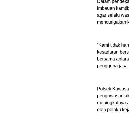
Dalam pendekat
imbauan kamtib
agar selalu wa
mencurigakan k
“Kami tidak ha
kesadaran ber
bersama antara
pengguna jasa p
Polsek Kawasan
pengawasan aka
meningkatnya a
oleh pelaku kej