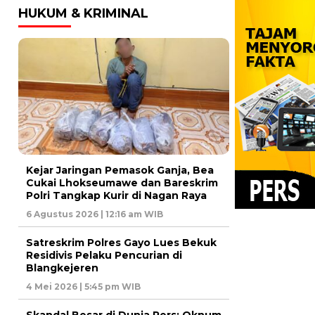
HUKUM & KRIMINAL
Kejar Jaringan Pemasok Ganja, Bea
Cukai Lhokseumawe dan Bareskrim
Polri Tangkap Kurir di Nagan Raya
6 Agustus 2026 | 12:16 am WIB
Satreskrim Polres Gayo Lues Bekuk
Residivis Pelaku Pencurian di
Blangkejeren
4 Mei 2026 | 5:45 pm WIB