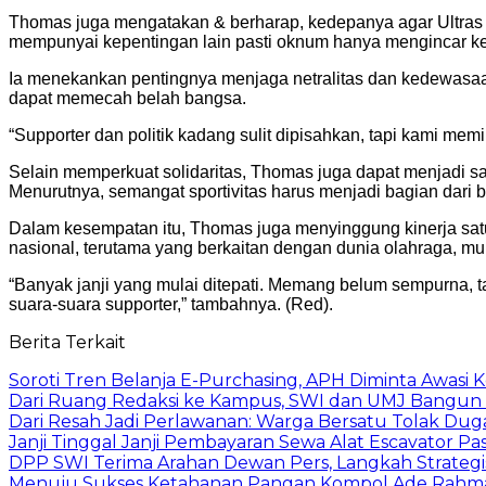
Thomas juga mengatakan & berharap, kedepanya agar Ultras 
mempunyai kepentingan lain pasti oknum hanya mengincar keu
Ia menekankan pentingnya menjaga netralitas dan kedewasaan 
dapat memecah belah bangsa.
“Supporter dan politik kadang sulit dipisahkan, tapi kami memi
Selain memperkuat solidaritas, Thomas juga dapat menjadi sar
Menurutnya, semangat sportivitas harus menjadi bagian dari
Dalam kesempatan itu, Thomas juga menyinggung kinerja sat
nasional, terutama yang berkaitan dengan dunia olahraga, m
“Banyak janji yang mulai ditepati. Memang belum sempurna, t
suara-suara supporter,” tambahnya. (Red).
Berita Terkait
Soroti Tren Belanja E-Purchasing, APH Diminta Awasi K
Dari Ruang Redaksi ke Kampus, SWI dan UMJ Bangun
Dari Resah Jadi Perlawanan: Warga Bersatu Tolak Du
Janji Tinggal Janji Pembayaran Sewa Alat Escavator P
DPP SWI Terima Arahan Dewan Pers, Langkah Strategi
Menuju Sukses Ketahanan Pangan Kompol Ade Rahmat: