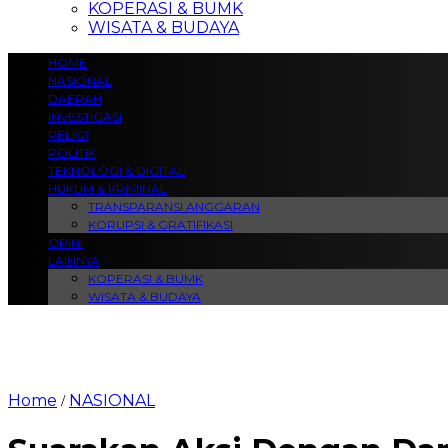
KOPERASI & BUMK
WISATA & BUDAYA
HOME
NASIONAL
DAERAH
INVESTIGASI
RELIGI
POLITIK
TEKNOLOGI & DIGITAL
HUKUM & KRIMINAL
TRANSPARANSI ANGGARAN
KORUPSI & GRATIFIKASI
OPINI
LAINNYA
KOPERASI & BUMK
WISATA & BUDAYA
Home
NASIONAL
/