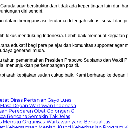
Garuda agar berstruktur dan tidak ada kepentingan lain dan 
ntungan diri sendiri.
dalam berorganisasi, terutama di tengah situasi sosial dan po
lih fokus mendukung Indonesia. Lebih baik membuat kegiatan posi
ana edukatif bagi para pelajar dan komunitas supporter agar me
 budaya generasi muda.
u tahun pemerintahan Presiden Prabowo Subianto dan Wakil Pr
ulai menunjukkan perkembangan positif.
api arah kebijakan sudah cukup baik. Kami berharap ke depan 
etat Dinas Pertanian Gayo Lues
 Masa Depan Wartawan Indonesia
gaan Peredaran Obat Golongan G
asca Bencana Semakin Tak Jelas
s Menuju Organisasi Wartawan yang Berkualitas
 Kebersamaan Menjadi Kunci Keberhasilan Program K