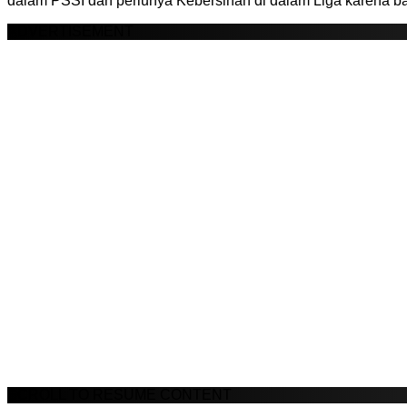
dalam PSSI dan perlunya Kebersihan di dalam Liga karena b
ADVERTISEMENT
SCROLL TO RESUME CONTENT