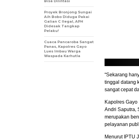
Bisa Dilintasi
Proyek Bronjong Sungai
Aih Bobo Diduga Pakai
Galian C Ilegal, APH
Didesak Tangkap
Pelaku!
Cuaca Pancaroba Sangat
Panas, Kapolres Gayo
Lues Imbau Warga
Waspada Karhutla
“Sekarang hany
tinggal datang 
sangat cepat d
Kapolres Gayo 
Andri Saputra, 
merupakan bent
pelayanan publi
Menurut IPTU Ju