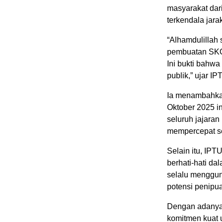
masyarakat dar
terkendala jara
“Alhamdulillah
pembuatan SKCK
Ini bukti bahwa
publik,” ujar I
Ia menambahkan
Oktober 2025 in
seluruh jajara
mempercepat se
Selain itu, IP
berhati-hati d
selalu menggun
potensi penipu
Dengan adanya 
komitmen kuat 