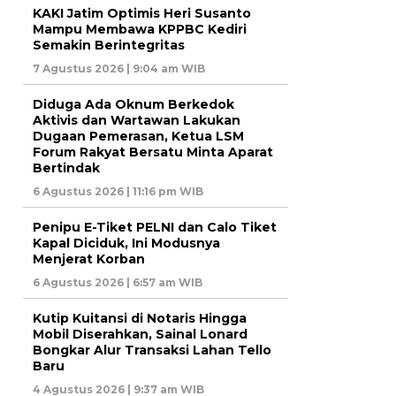
KAKI Jatim Optimis Heri Susanto
Mampu Membawa KPPBC Kediri
Semakin Berintegritas
7 Agustus 2026 | 9:04 am WIB
Diduga Ada Oknum Berkedok
Aktivis dan Wartawan Lakukan
Dugaan Pemerasan, Ketua LSM
Forum Rakyat Bersatu Minta Aparat
Bertindak
6 Agustus 2026 | 11:16 pm WIB
Penipu E-Tiket PELNI dan Calo Tiket
Kapal Diciduk, Ini Modusnya
Menjerat Korban
6 Agustus 2026 | 6:57 am WIB
Kutip Kuitansi di Notaris Hingga
Mobil Diserahkan, Sainal Lonard
Bongkar Alur Transaksi Lahan Tello
Baru
4 Agustus 2026 | 9:37 am WIB