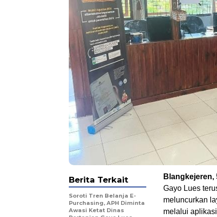
Blangkejeren,
Berita Terkait
Gayo Lues terus
Soroti Tren Belanja E-
meluncurkan la
Purchasing, APH Diminta
Awasi Ketat Dinas
melalui aplikas