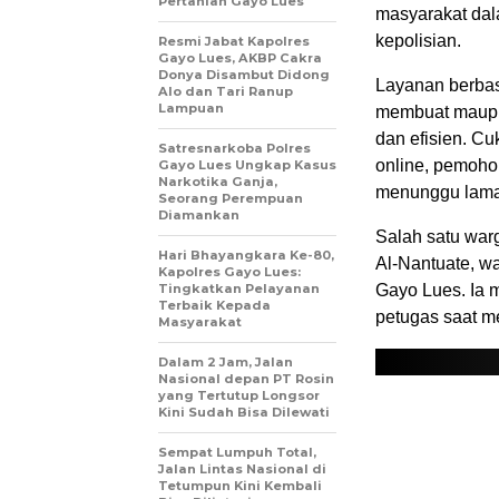
Pertanian Gayo Lues
masyarakat dal
kepolisian.
Resmi Jabat Kapolres
Gayo Lues, AKBP Cakra
Donya Disambut Didong
Layanan berbas
Alo dan Tari Ranup
Lampuan
membuat maupu
dan efisien. C
Satresnarkoba Polres
online, pemoho
Gayo Lues Ungkap Kasus
Narkotika Ganja,
menunggu lama
Seorang Perempuan
Diamankan
Salah satu war
Hari Bhayangkara Ke-80,
Al-Nantuate, w
Kapolres Gayo Lues:
Tingkatkan Pelayanan
Gayo Lues. Ia 
Terbaik Kepada
petugas saat 
Masyarakat
Dalam 2 Jam, Jalan
Nasional depan PT Rosin
yang Tertutup Longsor
Kini Sudah Bisa Dilewati
Sempat Lumpuh Total,
Jalan Lintas Nasional di
Tetumpun Kini Kembali