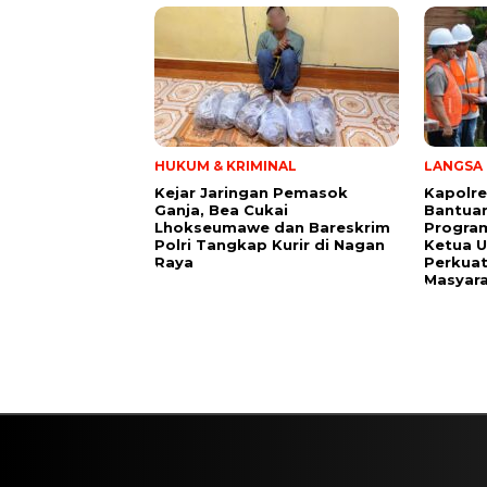
HUKUM & KRIMINAL
LANGSA
Kejar Jaringan Pemasok
Kapolre
Ganja, Bea Cukai
Bantuan
Lhokseumawe dan Bareskrim
Program
Polri Tangkap Kurir di Nagan
Ketua 
Raya
Perkuat
Masyar