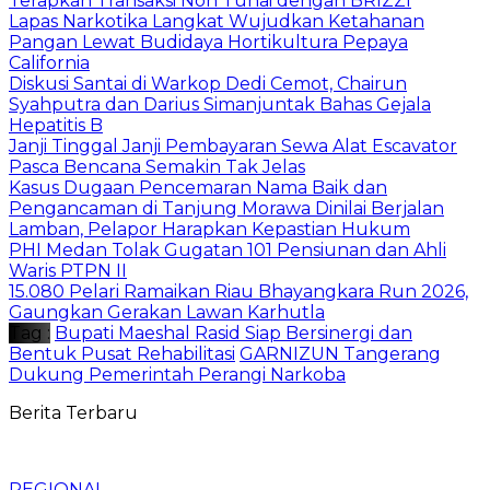
Terapkan Transaksi Non Tunai dengan BRIZZI
Lapas Narkotika Langkat Wujudkan Ketahanan
Pangan Lewat Budidaya Hortikultura Pepaya
California
Diskusi Santai di Warkop Dedi Cemot, Chairun
Syahputra dan Darius Simanjuntak Bahas Gejala
Hepatitis B
Janji Tinggal Janji Pembayaran Sewa Alat Escavator
Pasca Bencana Semakin Tak Jelas
Kasus Dugaan Pencemaran Nama Baik dan
Pengancaman di Tanjung Morawa Dinilai Berjalan
Lamban, Pelapor Harapkan Kepastian Hukum
PHI Medan Tolak Gugatan 101 Pensiunan dan Ahli
Waris PTPN II
15.080 Pelari Ramaikan Riau Bhayangkara Run 2026,
Gaungkan Gerakan Lawan Karhutla
Tag :
Bupati Maeshal Rasid Siap Bersinergi dan
Bentuk Pusat Rehabilitasi
GARNIZUN Tangerang
Dukung Pemerintah Perangi Narkoba
Berita Terbaru
REGIONAL