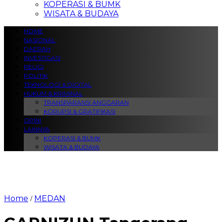
KOPERASI & BUMK
WISATA & BUDAYA
HOME
NASIONAL
DAERAH
INVESTIGASI
RELIGI
POLITIK
TEKNOLOGI & DIGITAL
HUKUM & KRIMINAL
TRANSPARANSI ANGGARAN
KORUPSI & GRATIFIKASI
OPINI
LAINNYA
KOPERASI & BUMK
WISATA & BUDAYA
Home
MEDAN
/