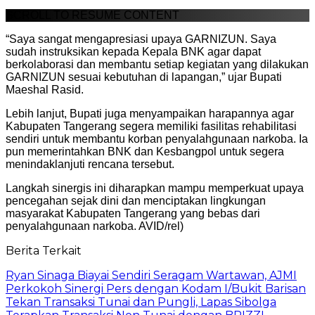
SCROLL TO RESUME CONTENT
“Saya sangat mengapresiasi upaya GARNIZUN. Saya
sudah instruksikan kepada Kepala BNK agar dapat
berkolaborasi dan membantu setiap kegiatan yang dilakukan
GARNIZUN sesuai kebutuhan di lapangan,” ujar Bupati
Maeshal Rasid.
Lebih lanjut, Bupati juga menyampaikan harapannya agar
Kabupaten Tangerang segera memiliki fasilitas rehabilitasi
sendiri untuk membantu korban penyalahgunaan narkoba. Ia
pun memerintahkan BNK dan Kesbangpol untuk segera
menindaklanjuti rencana tersebut.
Langkah sinergis ini diharapkan mampu memperkuat upaya
pencegahan sejak dini dan menciptakan lingkungan
masyarakat Kabupaten Tangerang yang bebas dari
penyalahgunaan narkoba. AVID/rel)
Berita Terkait
Ryan Sinaga Biayai Sendiri Seragam Wartawan, AJMI
Perkokoh Sinergi Pers dengan Kodam I/Bukit Barisan
Tekan Transaksi Tunai dan Pungli, Lapas Sibolga