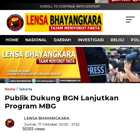
SCROLL TO CONTINUE WITH CONTENT
HOME
NASIONAL
DAERAH
INVESTIGASI
RELIGI
POL
/
Home
Jakarta
Publik Dukung BGN Lanjutkan
Program MBG
LENSA BHAYANGKARA
Jumat, 17 Oktober 2025 - 21:52
50183 views