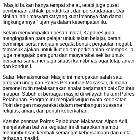
“Masjid bukan hanya tempat shalat, tetapi juga pusat
pembinaan akhlak, pendidikan, dan persaudaraan. Dari
sinilah lahir masyarakat yang kuat imannya dan damai
lingkungannya,” ujarnya dalam kesempatan itu.
Selain menyampaikan pesan moral, Kapolres juga
mengingatkan para pelajar untuk tekun belajar, berani
bermimpi, serta menjauhi segala bentuk pergaulan negatif,
termasuk ajakan untuk ikut dalam perkelahian kelompok. Ia
juga mengajak para guru dan masyarakat sekitar untuk
bersama-sama menjaga situasi kamtibmas agar tetap aman
dan kondusif.
Safari Memakmurkan Masjid ini merupakan salah satu
program unggulan Polres Pelabuhan Makassar, di mana
personel rutin melaksanakan shalat berjamaah baik Dzuhur
maupun Subuh di berbagai masjid di wilayah hukum Polres
Pelabuhan. Program ini menjadi wujud nyata kedekatan
Polri dengan masyarakat dalam membangun suasana
religius, aman, dan penuh keberkahan.
Kasubsipenmas Polres Pelabuhan Makassar, Aipda Adil,
menjelaskan bahwa kegiatan ini diharapkan mampu
menumbuhkan kembali semangat kebersamaan dan cinta
terhadap masjid.