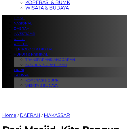
KOPERASI & BUMK
WISATA & BUDAYA
HOME
NASIONAL
DAERAH
INVESTIGASI
RELIGI
POLITIK
TEKNOLOGI & DIGITAL
HUKUM & KRIMINAL
TRANSPARANSI ANGGARAN
KORUPSI & GRATIFIKASI
OPINI
LAINNYA
KOPERASI & BUMK
WISATA & BUDAYA
Home
DAERAH
MAKASSAR
/
/