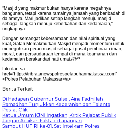
“Masjid yang makmur bukan hanya karena megahnya
bangunan, tetapi karena ramainya jamaah yang beribadah di
dalamnya. Mari jadikan setiap langkah menuju masjid
sebagai langkah menuju keberkahan dan kedamaian,”
ungkapnya.
Dengan semangat kebersamaan dan nilai spiritual yang
kuat, Safari Memakmurkan Masjid menjadi momentum untuk
meneguhkan peran masjid sebagai pusat pembinaan iman,
moral, dan persaudaraan tempat di mana keamanan dan
kedamaian berakar dari hati umat./@²³
Info dari <a
href=”https://tribratanewspolrespelabuhanmakassar.com”
>Polres Pelabuhan Makassar</a>
Berita Terkait
Di Hadapan Gubernur Sulsel, Aina Fadhillah
Ramadhan Tunjukkan Keberanian dan Talenta
Pesilat Cilik
Ketua Umum KJNI Ingatkan, Kritik Pejabat Publik
Jangan Abaikan Fakta di Lapangan
Sambut HUT RI ke-81, Sat Intelkam Polres