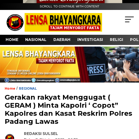
SCROLL TO CONTINUE WITH CONTENT
HOME
NASIONAL
DAERAH
INVESTIGASI
RELIGI
POL
/
Home
REGIONAL
Gerakan rakyat Menggugat (
GERAM ) Minta Kapolri ‘ Copot”
Kapolres dan Kasat Reskrim Polres
Padang Lawas
REDAKSI SULSEL