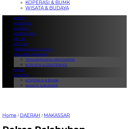
KOPERASI & BUMK
WISATA & BUDAYA
HOME
NASIONAL
DAERAH
INVESTIGASI
RELIGI
POLITIK
TEKNOLOGI & DIGITAL
HUKUM & KRIMINAL
TRANSPARANSI ANGGARAN
KORUPSI & GRATIFIKASI
OPINI
LAINNYA
KOPERASI & BUMK
WISATA & BUDAYA
Home
DAERAH
MAKASSAR
/
/