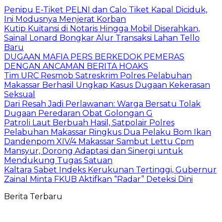
Penipu E-Tiket PELNI dan Calo Tiket Kapal Diciduk,
Ini Modusnya Menjerat Korban
Kutip Kuitansi di Notaris Hingga Mobil Diserahkan,
Sainal Lonard Bongkar Alur Transaksi Lahan Tello
Baru
DUGAAN MAFIA PERS BERKEDOK PEMERAS
DENGAN ANCAMAN BERITA HOAKS
Tim URC Resmob Satreskrim Polres Pelabuhan
Makassar Berhasil Ungkap Kasus Dugaan Kekerasan
Seksual
Dari Resah Jadi Perlawanan: Warga Bersatu Tolak
Dugaan Peredaran Obat Golongan G
Patroli Laut Berbuah Hasil, Satpolair Polres
Pelabuhan Makassar Ringkus Dua Pelaku Bom Ikan
Dandenpom XIV/4 Makassar Sambut Lettu Cpm
Mansyur, Dorong Adaptasi dan Sinergi untuk
Mendukung Tugas Satuan
Kaltara Sabet Indeks Kerukunan Tertinggi, Gubernur
Zainal Minta FKUB Aktifkan “Radar” Deteksi Dini
Berita Terbaru