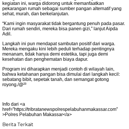
kegiatan ini, warga didorong untuk memanfaatkan
pekarangan rumah sebagai sumber pangan alternatif yang
sehat, murah, dan berkelanjutan.
“Kami ingin masyarakat tidak bergantung penuh pada pasar.
Dari rumah sendiri, mereka bisa panen gizi,” lanjut Aipda
Adil.
Langkah ini pun mendapat sambutan positif dari warga.
Mereka mengaku kini lebih peduli terhadap pentingnya
menanam, tidak hanya demi estetika, tapi juga demi
kesehatan dan penghematan biaya dapur.
Program ini diharapkan menjadi contoh di wilayah lain,
bahwa ketahanan pangan bisa dimulai dari langkah kecil:
sebatang bibit, sepetak tanah, dan semangat gotong
royong./@²³
Info dari <a
href=”https://tribratanewspolrespelabuhanmakassar.com”
>Polres Pelabuhan Makassar</a>
Berita Terkait