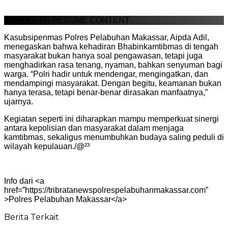
SCROLL TO RESUME CONTENT
Kasubsipenmas Polres Pelabuhan Makassar, Aipda Adil,
menegaskan bahwa kehadiran Bhabinkamtibmas di tengah
masyarakat bukan hanya soal pengawasan, tetapi juga
menghadirkan rasa tenang, nyaman, bahkan senyuman bagi
warga. “Polri hadir untuk mendengar, mengingatkan, dan
mendampingi masyarakat. Dengan begitu, keamanan bukan
hanya terasa, tetapi benar-benar dirasakan manfaatnya,”
ujarnya.
Kegiatan seperti ini diharapkan mampu memperkuat sinergi
antara kepolisian dan masyarakat dalam menjaga
kamtibmas, sekaligus menumbuhkan budaya saling peduli di
wilayah kepulauan./@²³
Info dari <a
href=”https://tribratanewspolrespelabuhanmakassar.com”
>Polres Pelabuhan Makassar</a>
Berita Terkait