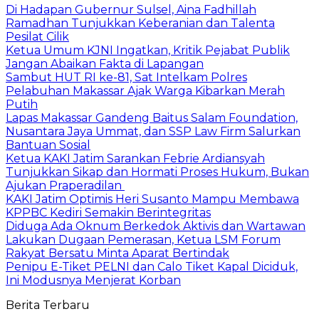
Di Hadapan Gubernur Sulsel, Aina Fadhillah
Ramadhan Tunjukkan Keberanian dan Talenta
Pesilat Cilik
Ketua Umum KJNI Ingatkan, Kritik Pejabat Publik
Jangan Abaikan Fakta di Lapangan
Sambut HUT RI ke-81, Sat Intelkam Polres
Pelabuhan Makassar Ajak Warga Kibarkan Merah
Putih
Lapas Makassar Gandeng Baitus Salam Foundation,
Nusantara Jaya Ummat, dan SSP Law Firm Salurkan
Bantuan Sosial
Ketua KAKI Jatim Sarankan Febrie Ardiansyah
Tunjukkan Sikap dan Hormati Proses Hukum, Bukan
Ajukan Praperadilan
KAKI Jatim Optimis Heri Susanto Mampu Membawa
KPPBC Kediri Semakin Berintegritas
Diduga Ada Oknum Berkedok Aktivis dan Wartawan
Lakukan Dugaan Pemerasan, Ketua LSM Forum
Rakyat Bersatu Minta Aparat Bertindak
Penipu E-Tiket PELNI dan Calo Tiket Kapal Diciduk,
Ini Modusnya Menjerat Korban
Berita Terbaru