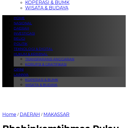
KOPERASI & BUMK
WISATA & BUDAYA
HOME
NASIONAL
DAERAH
INVESTIGASI
RELIGI
POLITIK
TEKNOLOGI & DIGITAL
HUKUM & KRIMINAL
TRANSPARANSI ANGGARAN
KORUPSI & GRATIFIKASI
OPINI
LAINNYA
KOPERASI & BUMK
WISATA & BUDAYA
Home
DAERAH
MAKASSAR
/
/