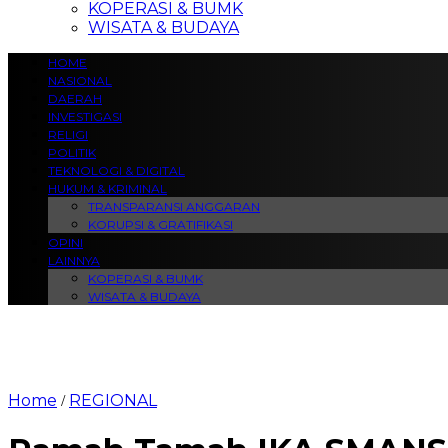
KOPERASI & BUMK
WISATA & BUDAYA
HOME
NASIONAL
DAERAH
INVESTIGASI
RELIGI
POLITIK
TEKNOLOGI & DIGITAL
HUKUM & KRIMINAL
TRANSPARANSI ANGGARAN
KORUPSI & GRATIFIKASI
OPINI
LAINNYA
KOPERASI & BUMK
WISATA & BUDAYA
Home
REGIONAL
/