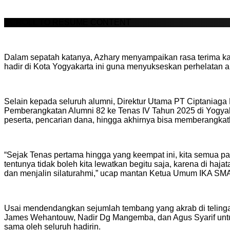
SCROLL TO RESUME CONTENT
Dalam sepatah katanya, Azhary menyampaikan rasa terima k
hadir di Kota Yogyakarta ini guna menyukseskan perhelatan
Selain kepada seluruh alumni, Direktur Utama PT Ciptaniaga 
Pemberangkatan Alumni 82 ke Tenas IV Tahun 2025 di Yogyaka
peserta, pencarian dana, hingga akhirnya bisa memberangk
“Sejak Tenas pertama hingga yang keempat ini, kita semua pa
tentunya tidak boleh kita lewatkan begitu saja, karena di h
dan menjalin silaturahmi,” ucap mantan Ketua Umum IKA SM
Usai mendendangkan sejumlah tembang yang akrab di telinga
James Wehantouw, Nadir Dg Mangemba, dan Agus Syarif untu
sama oleh seluruh hadirin.