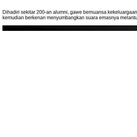
Dihadiri sekitar 200-an alumni, gawe bernuansa kekeluargaa
kemudian berkenan menyumbangkan suara emasnya melantunk
ADVERTISEMENT