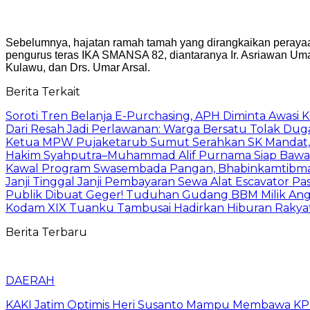
Sebelumnya, hajatan ramah tamah yang dirangkaikan perayaa
pengurus teras IKA SMANSA 82, diantaranya Ir. Asriawan Umar,
Kulawu, dan Drs. Umar Arsal.
Berita Terkait
Soroti Tren Belanja E-Purchasing, APH Diminta Awasi K
Dari Resah Jadi Perlawanan: Warga Bersatu Tolak Du
Ketua MPW Pujaketarub Sumut Serahkan SK Mandat, 
Hakim Syahputra–Muhammad Alif Purnama Siap Bawa
Kawal Program Swasembada Pangan, Bhabinkamtibmas
Janji Tinggal Janji Pembayaran Sewa Alat Escavator P
Publik Dibuat Geger! Tuduhan Gudang BBM Milik Angg
Kodam XIX Tuanku Tambusai Hadirkan Hiburan Rakyat h
Berita Terbaru
DAERAH
KAKI Jatim Optimis Heri Susanto Mampu Membawa KPPB