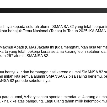
asihnya kepada seluruh alumni SMANSA 82 yang telah berpar
 akbar bertajuk Temu Nasional (Tenas) IV Tahun 2025 IKA SMA
Makmur Abadi (CMA) Jakarta ini juga menghaturkan rasa terima
rta yang telah bekerja keras selama kurang lebih setahun dal
atkan 267 alumni SMANSA 82.
tut bersyukur dan berbangga hati karena alumni SMANSA 82 sela
ajatan inilah kita semua alumni SMANSA 82 bisa saling bertem
ANSA 82 periode sebelumnya.
 para alumni, Azhary secara spontan mendaulat 4 orang alumn
k naik ke atas panggung. Lagu ulang tahun milik kelompok m