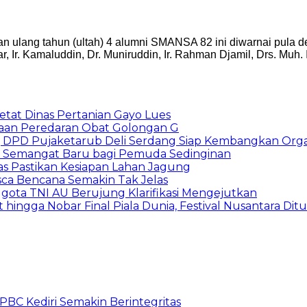
n ulang tahun (ultah) 4 alumni SMANSA 82 ini diwarnai pula 
 Ir. Kamaluddin, Dr. Muniruddin, Ir. Rahman Djamil, Drs. Muh. 
etat Dinas Pertanian Gayo Lues
gaan Peredaran Obat Golongan G
DPD Pujaketarub Deli Serdang Siap Kembangkan Organ
 Semangat Baru bagi Pemuda Sedinginan
 Pastikan Kesiapan Lahan Jagung
asca Bencana Semakin Tak Jelas
ota TNI AU Berujung Klarifikasi Mengejutkan
ingga Nobar Final Piala Dunia, Festival Nusantara Dit
C Kediri Semakin Berintegritas