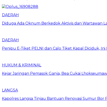
DAERAH
Diduga Ada Oknum Berkedok Aktivis dan Wartawan La
DAERAH
Penipu E-Tiket PELNI dan Calo Tiket Kapal Diciduk, I
HUKUM & KRIMINAL
Kejar Jaringan Pemasok Ganja, Bea Cukai Lhokseumawe
LANGSA
Kapolres Langsa Tinjau Bantuan Renovasi Sumur Bor P