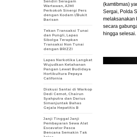
Sendiri Seragam
(kamtibmas) ya
Wartawan, AJMI
Perkokoh Sinergi Pers
Sergai, Polda 
dengan Kodam I/Bukit
melaksanakan k
Barisan
secara gabunga
Tekan Transaksi Tunai
hingga selesai.
dan Pungli, Lapas
Sibolga Terapkan
Transaksi Non Tunai
dengan BRIZZI
Lapas Narkotika Langkat
Wujudkan Ketahanan
Pangan Lewat Budidaya
Hortikultura Pepaya
California
Diskusi Santai di Warkop
Dedi Cemot, Chairun
Syahputra dan Darius
Simanjuntak Bahas
Gejala Hepatitis B
Janji Tinggal Janji
Pembayaran Sewa Alat
Escavator Pasca
Bencana Semakin Tak