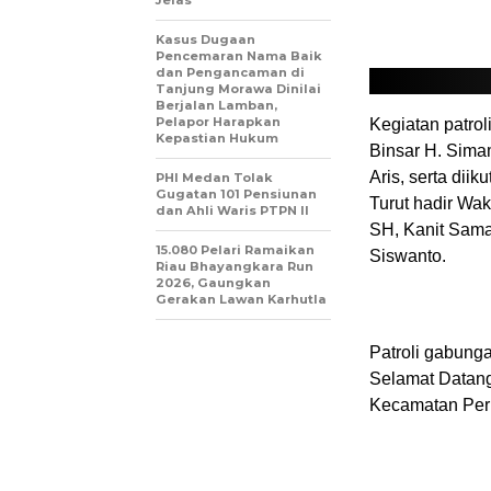
Jelas
Kasus Dugaan
Pencemaran Nama Baik
dan Pengancaman di
Tanjung Morawa Dinilai
Berjalan Lamban,
Pelapor Harapkan
Kegiatan patro
Kepastian Hukum
Binsar H. Sima
Aris, serta diik
PHI Medan Tolak
Gugatan 101 Pensiunan
Turut hadir Wak
dan Ahli Waris PTPN II
SH, Kanit Sama
15.080 Pelari Ramaikan
Siswanto.
Riau Bhayangkara Run
2026, Gaungkan
Gerakan Lawan Karhutla
Patroli gabunga
Selamat Datang
Kecamatan Per