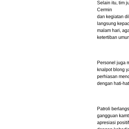
Selain itu, tim
Cermin
dan kegiatan d
langsung kepad
malam hari, ag
ketertiban umu
Personel juga 
knalpot blong 
perhiasan menc
dengan hati-hat
Patroli berlang
gangguan kamti
apresiasi posi