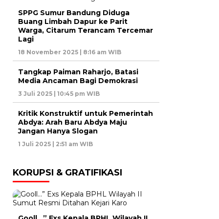
SPPG Sumur Bandung Diduga
Buang Limbah Dapur ke Parit
Warga, Citarum Terancam Tercemar
Lagi
18 November 2025 | 8:16 am WIB
Tangkap Paiman Raharjo, Batasi
Media Ancaman Bagi Demokrasi
3 Juli 2025 | 10:45 pm WIB
Kritik Konstruktif untuk Pemerintah
Abdya: Arah Baru Abdya Maju
Jangan Hanya Slogan
1 Juli 2025 | 2:51 am WIB
KORUPSI & GRATIFIKASI
Gooll…” Exs Kepala BPHL Wilayah II