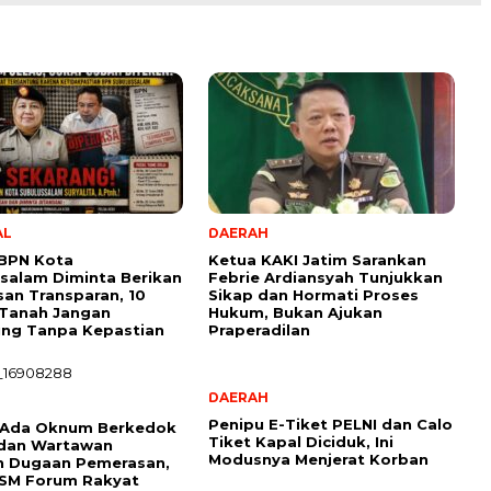
AL
DAERAH
 BPN Kota
Ketua KAKI Jatim Sarankan
salam Diminta Berikan
Febrie Ardiansyah Tunjukkan
san Transparan, 10
Sikap dan Hormati Proses
 Tanah Jangan
Hukum, Bukan Ajukan
ung Tanpa Kepastian
Praperadilan
DAERAH
Penipu E-Tiket PELNI dan Calo
 Ada Oknum Berkedok
Tiket Kapal Diciduk, Ini
 dan Wartawan
Modusnya Menjerat Korban
n Dugaan Pemerasan,
LSM Forum Rakyat