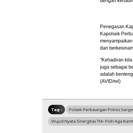
dengan kehadir
Penegasan Kap
Kapolsek Perba
menyampaikan ba
dan berkesina
“Kehadiran kita
juga sebagai b
adalah benteng
(AVID/rel)
Tag :
Polsek Perbaungan Polres Serge
Wujud Nyata Sinergitas TNI- Polri Aga Ka