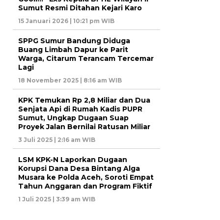
Sumut Resmi Ditahan Kejari Karo
15 Januari 2026 | 10:21 pm WIB
SPPG Sumur Bandung Diduga
Buang Limbah Dapur ke Parit
Warga, Citarum Terancam Tercemar
Lagi
18 November 2025 | 8:16 am WIB
KPK Temukan Rp 2,8 Miliar dan Dua
Senjata Api di Rumah Kadis PUPR
Sumut, Ungkap Dugaan Suap
Proyek Jalan Bernilai Ratusan Miliar
3 Juli 2025 | 2:16 am WIB
LSM KPK-N Laporkan Dugaan
Korupsi Dana Desa Bintang Alga
Musara ke Polda Aceh, Soroti Empat
Tahun Anggaran dan Program Fiktif
1 Juli 2025 | 3:39 am WIB