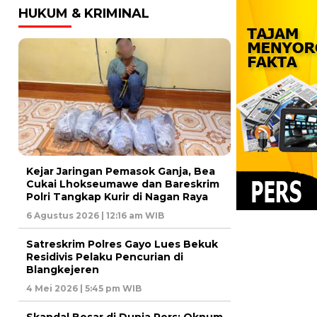
HUKUM & KRIMINAL
Kejar Jaringan Pemasok Ganja, Bea
Cukai Lhokseumawe dan Bareskrim
Polri Tangkap Kurir di Nagan Raya
6 Agustus 2026 | 12:16 am WIB
Satreskrim Polres Gayo Lues Bekuk
Residivis Pelaku Pencurian di
Blangkejeren
4 Mei 2026 | 5:45 pm WIB