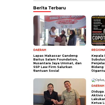
Berita Terbaru
DAERAH
REGION
Lapas Makassar Gandeng
Kepala
Baitus Salam Foundation,
Subulus
Nusantara Jaya Ummat, dan
Penjela
SSP Law Firm Salurkan
Bidang
Bantuan Sosial
Digant
DAERAH
Diduga
Aktivis
Lakuka
Ketua 