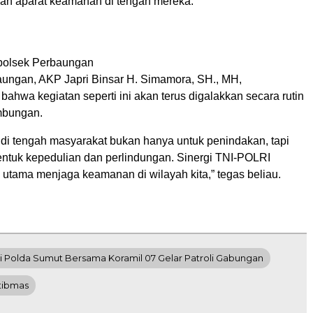
an aparat keamanan di tengah mereka.
olsek Perbaungan
ungan, AKP Japri Binsar H. Simamora, SH., MH,
hwa kegiatan seperti ini akan terus digalakkan secara rutin
mbungan.
 di tengah masyarakat bukan hanya untuk penindakan, tapi
entuk kepedulian dan perlindungan. Sinergi TNI-POLRI
 utama menjaga keamanan di wilayah kita,” tegas beliau.
i Polda Sumut Bersama Koramil 07 Gelar Patroli Gabungan
mtibmas