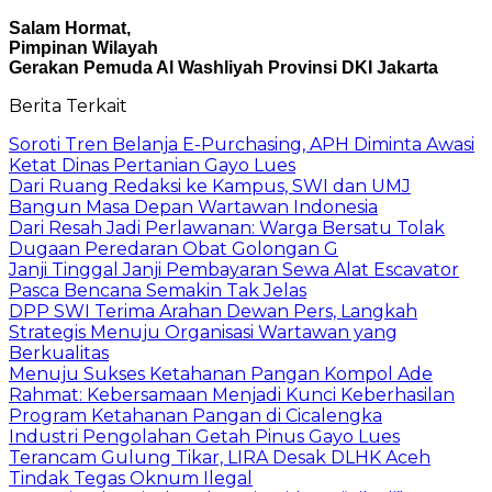
Salam Hormat,
Pimpinan Wilayah
Gerakan Pemuda Al Washliyah Provinsi DKI Jakarta
Berita Terkait
Soroti Tren Belanja E-Purchasing, APH Diminta Awasi
Ketat Dinas Pertanian Gayo Lues
Dari Ruang Redaksi ke Kampus, SWI dan UMJ
Bangun Masa Depan Wartawan Indonesia
Dari Resah Jadi Perlawanan: Warga Bersatu Tolak
Dugaan Peredaran Obat Golongan G
Janji Tinggal Janji Pembayaran Sewa Alat Escavator
Pasca Bencana Semakin Tak Jelas
DPP SWI Terima Arahan Dewan Pers, Langkah
Strategis Menuju Organisasi Wartawan yang
Berkualitas
Menuju Sukses Ketahanan Pangan Kompol Ade
Rahmat: Kebersamaan Menjadi Kunci Keberhasilan
Program Ketahanan Pangan di Cicalengka
Industri Pengolahan Getah Pinus Gayo Lues
Terancam Gulung Tikar, LIRA Desak DLHK Aceh
Tindak Tegas Oknum Ilegal