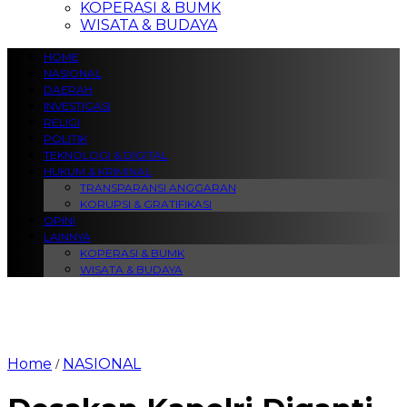
KOPERASI & BUMK
WISATA & BUDAYA
HOME
NASIONAL
DAERAH
INVESTIGASI
RELIGI
POLITIK
TEKNOLOGI & DIGITAL
HUKUM & KRIMINAL
TRANSPARANSI ANGGARAN
KORUPSI & GRATIFIKASI
OPINI
LAINNYA
KOPERASI & BUMK
WISATA & BUDAYA
Home
NASIONAL
/