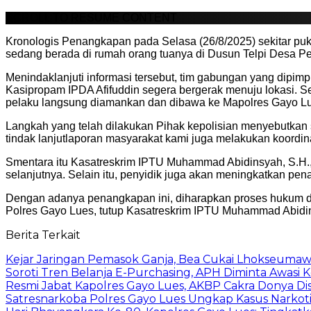
SCROLL TO RESUME CONTENT
Kronologis Penangkapan pada Selasa (26/8/2025) sekitar puk
sedang berada di rumah orang tuanya di Dusun Telpi Desa 
Menindaklanjuti informasi tersebut, tim gabungan yang dipi
Kasipropam IPDA Afifuddin segera bergerak menuju lokasi. S
pelaku langsung diamankan dan dibawa ke Mapolres Gayo L
Langkah yang telah dilakukan Pihak kepolisian menyebutkan
tindak lanjutlaporan masyarakat kami juga melakukan koordi
Smentara itu Kasatreskrim IPTU Muhammad Abidinsyah, S.H.,
selanjutnya. Selain itu, penyidik juga akan meningkatkan pen
Dengan adanya penangkapan ini, diharapkan proses hukum dap
Polres Gayo Lues, tutup Kasatreskrim IPTU Muhammad Abidi
Berita Terkait
Kejar Jaringan Pemasok Ganja, Bea Cukai Lhokseumawe
Soroti Tren Belanja E-Purchasing, APH Diminta Awasi K
Resmi Jabat Kapolres Gayo Lues, AKBP Cakra Donya D
Satresnarkoba Polres Gayo Lues Ungkap Kasus Narko