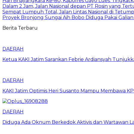
Hari Bhayangkara Ke-80, Kapolres Gayo Lues: Tingkat
Dalam 2 Jam, Jalan Nasional depan PT Rosin yang Tertu
Sempat Lumpuh Total, Jalan Lintas Nasional di Tetumpun
Proyek Bronjong Sungai Aih Bobo Diduga Pakai Galian 
Berita Terbaru
DAERAH
Ketua KAKI Jatim Sarankan Febrie Ardiansyah Tunjuk
DAERAH
KAKI Jatim Optimis Heri Susanto Mampu Membawa KPPB
DAERAH
Diduga Ada Oknum Berkedok Aktivis dan Wartawan La