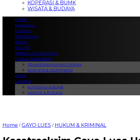
KOPERASI & BUMK
WISATA & BUDAYA
HOME
NASIONAL
DAERAH
INVESTIGASI
RELIGI
POLITIK
TEKNOLOGI & DIGITAL
HUKUM & KRIMINAL
TRANSPARANSI ANGGARAN
KORUPSI & GRATIFIKASI
OPINI
LAINNYA
KOPERASI & BUMK
WISATA & BUDAYA
Home
GAYO LUES
HUKUM & KRIMINAL
/
/