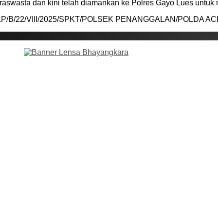
raswasta dan kini telah diamankan ke Polres Gayo Lues untuk m
r: LP/B/22/VIII/2025/SPKT/POLSEK PENANGGALAN/POLDA ACEH