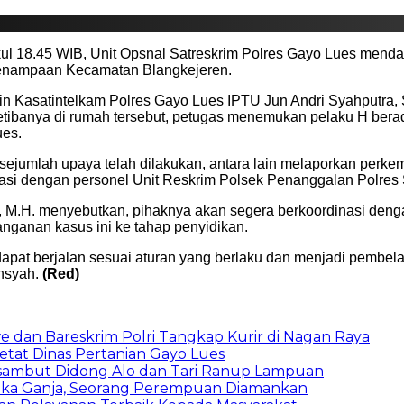
ul 18.45 WIB, Unit Opsnal Satreskrim Polres Gayo Lues mendap
Penampaan Kecamatan Blangkejeren.
mpin Kasatintelkam Polres Gayo Lues IPTU Jun Andri Syahputra
etibanya di rumah tersebut, petugas menemukan pelaku H berad
ues.
 sejumlah upaya telah dilakukan, antara lain melaporkan pe
nasi dengan personel Unit Reskrim Polsek Penanggalan Polres
 M.H. menyebutkan, pihaknya akan segera berkoordinasi deng
anganan kasus ini ke tahap penyidikan.
at berjalan sesuai aturan yang berlaku dan menjadi pembelaja
nsyah.
(Red)
 dan Bareskrim Polri Tangkap Kurir di Nagan Raya
etat Dinas Pertanian Gayo Lues
isambut Didong Alo dan Tari Ranup Lampuan
tika Ganja, Seorang Perempuan Diamankan