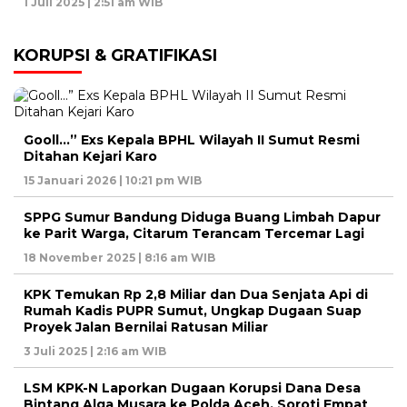
1 Juli 2025 | 2:51 am WIB
KORUPSI & GRATIFIKASI
Gooll…” Exs Kepala BPHL Wilayah II Sumut Resmi
Ditahan Kejari Karo
15 Januari 2026 | 10:21 pm WIB
SPPG Sumur Bandung Diduga Buang Limbah Dapur
ke Parit Warga, Citarum Terancam Tercemar Lagi
18 November 2025 | 8:16 am WIB
KPK Temukan Rp 2,8 Miliar dan Dua Senjata Api di
Rumah Kadis PUPR Sumut, Ungkap Dugaan Suap
Proyek Jalan Bernilai Ratusan Miliar
3 Juli 2025 | 2:16 am WIB
LSM KPK-N Laporkan Dugaan Korupsi Dana Desa
Bintang Alga Musara ke Polda Aceh, Soroti Empat