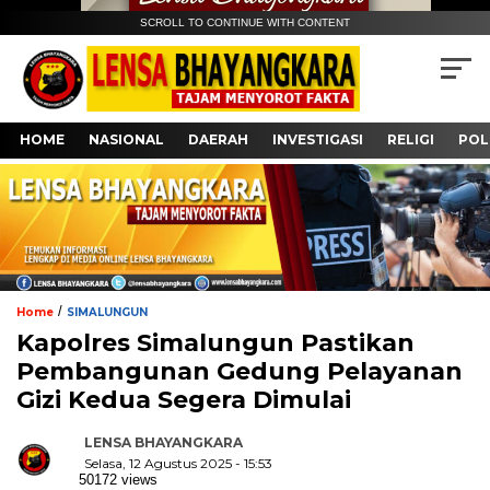
SCROLL TO CONTINUE WITH CONTENT
HOME
NASIONAL
DAERAH
INVESTIGASI
RELIGI
POL
/
Home
SIMALUNGUN
Kapolres Simalungun Pastikan
Pembangunan Gedung Pelayanan
Gizi Kedua Segera Dimulai
LENSA BHAYANGKARA
Selasa, 12 Agustus 2025 - 15:53
50172 views