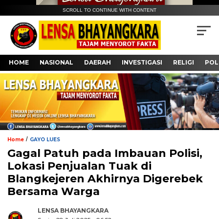
SCROLL TO CONTINUE WITH CONTENT
HOME
NASIONAL
DAERAH
INVESTIGASI
RELIGI
POL
/
Home
GAYO LUES
Gagal Patuh pada Imbauan Polisi,
Lokasi Penjualan Tuak di
Blangkejeren Akhirnya Digerebek
Bersama Warga
LENSA BHAYANGKARA