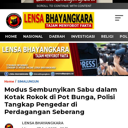
SCROLL TO CONTINUE WITH CONTENT
HOME
NASIONAL
DAERAH
INVESTIGASI
RELIGI
POL
/
Home
SIMALUNGUN
Modus Sembunyikan Sabu dalam
Kotak Rokok di Pot Bunga, Polisi
Tangkap Pengedar di
Perdagangan Seberang
LENSA BHAYANGKARA