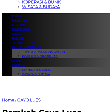
KOPERASI & BUMK
WISATA & BUDAYA
HOME
NASIONAL
DAERAH
INVESTIGASI
RELIGI
POLITIK
TEKNOLOGI & DIGITAL
HUKUM & KRIMINAL
TRANSPARANSI ANGGARAN
KORUPSI & GRATIFIKASI
OPINI
LAINNYA
KOPERASI & BUMK
WISATA & BUDAYA
Home
GAYO LUES
/