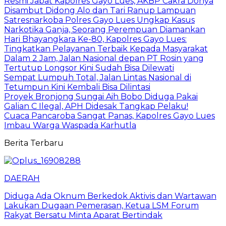
Resmi Jabat Kapolres Gayo Lues, AKBP Cakra Donya
Disambut Didong Alo dan Tari Ranup Lampuan
Satresnarkoba Polres Gayo Lues Ungkap Kasus
Narkotika Ganja, Seorang Perempuan Diamankan
Hari Bhayangkara Ke-80, Kapolres Gayo Lues:
Tingkatkan Pelayanan Terbaik Kepada Masyarakat
Dalam 2 Jam, Jalan Nasional depan PT Rosin yang
Tertutup Longsor Kini Sudah Bisa Dilewati
Sempat Lumpuh Total, Jalan Lintas Nasional di
Tetumpun Kini Kembali Bisa Dilintasi
Proyek Bronjong Sungai Aih Bobo Diduga Pakai
Galian C Ilegal, APH Didesak Tangkap Pelaku!
Cuaca Pancaroba Sangat Panas, Kapolres Gayo Lues
Imbau Warga Waspada Karhutla
Berita Terbaru
DAERAH
Diduga Ada Oknum Berkedok Aktivis dan Wartawan
Lakukan Dugaan Pemerasan, Ketua LSM Forum
Rakyat Bersatu Minta Aparat Bertindak