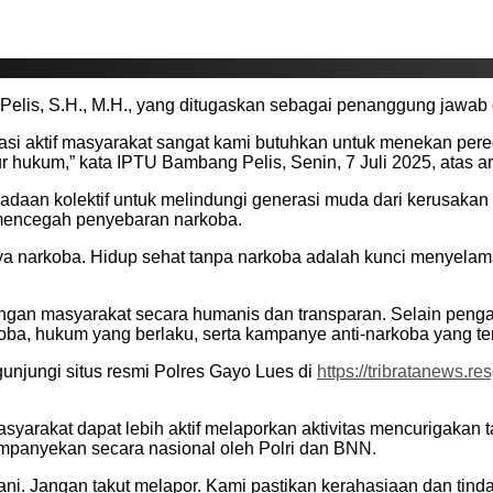
elis, S.H., M.H., yang ditugaskan sebagai penanggung jawab o
sipasi aktif masyarakat sangat kami butuhkan untuk menekan p
ur hukum,” kata IPTU Bambang Pelis, Senin, 7 Juli 2025, atas a
adaan kolektif untuk melindungi generasi muda dari kerusakan
 mencegah penyebaran narkoba.
ya narkoba. Hidup sehat tanpa narkoba adalah kunci menyelamat
ngan masyarakat secara humanis dan transparan. Selain pengadu
ba, hukum yang berlaku, serta kampanye anti-narkoba yang ter
gunjungi situs resmi Polres Gayo Lues di
https://tribratanews.re
arakat dapat lebih aktif melaporkan aktivitas mencurigakan ta
ampanyekan secara nasional oleh Polri dan BNN.
ni. Jangan takut melapor. Kami pastikan kerahasiaan dan tind