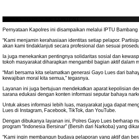
SCROLL TO RESUME CONTENT
Pernyataan Kapolres ini disampaikan melalui IPTU Bambang P
“Kami menjamin kerahasiaan identitas setiap pelapor. Parti
akan kami tindaklanjuti secara profesional dan sesuai prosed
Ia juga menekankan pentingnya solidaritas sosial dan kewasp
tokoh masyarakat diharapkan mengambil bagian aktif dalam
“Mari bersama kita selamatkan generasi Gayo Lues dari baha
kewajiban moral kita semua,” tegasnya.
Layanan ini juga bertujuan mendekatkan aparat kepolisian de
sarana edukasi dengan konten informasi seputar bahaya narko
Untuk akses informasi lebih luas, masyarakat juga dapat men
Lues di Instagram, Facebook, TikTok, dan YouTube.
Dengan dibukanya layanan ini, Polres Gayo Lues berharap masy
program “Indonesia Bersinar” (Bersih dari Narkoba) yang dik
“Kami ingin membangun budaya pelaporan yang aktif dan bera