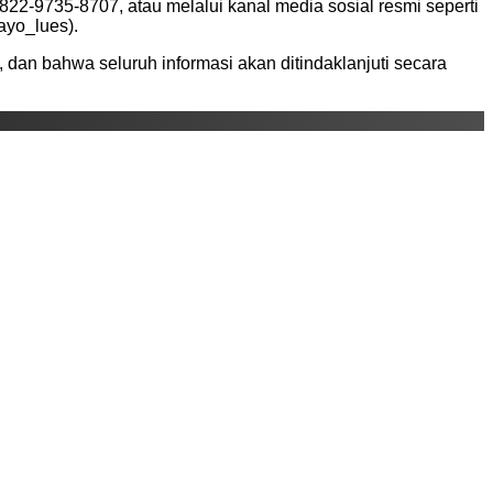
2-9735-8707, atau melalui kanal media sosial resmi seperti
ayo_lues).
an bahwa seluruh informasi akan ditindaklanjuti secara