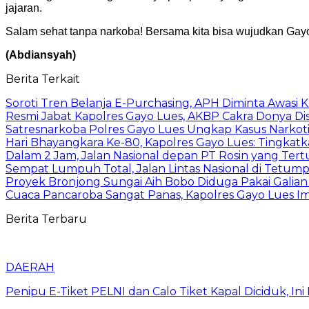
jajaran.
Salam sehat tanpa narkoba! Bersama kita bisa wujudkan Gayo
(Abdiansyah)
Berita Terkait
Soroti Tren Belanja E-Purchasing, APH Diminta Awasi K
Resmi Jabat Kapolres Gayo Lues, AKBP Cakra Donya D
Satresnarkoba Polres Gayo Lues Ungkap Kasus Narko
Hari Bhayangkara Ke-80, Kapolres Gayo Lues: Tingkat
Dalam 2 Jam, Jalan Nasional depan PT Rosin yang Tertu
Sempat Lumpuh Total, Jalan Lintas Nasional di Tetumpun
Proyek Bronjong Sungai Aih Bobo Diduga Pakai Galian 
Cuaca Pancaroba Sangat Panas, Kapolres Gayo Lues 
Berita Terbaru
DAERAH
Penipu E-Tiket PELNI dan Calo Tiket Kapal Diciduk, I