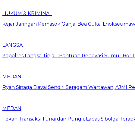
HUKUM & KRIMINAL
Kejar Jaringan Pemasok Ganja, Bea Cukai Lhokseumawe
LANGSA
Kapolres Langsa Tinjau Bantuan Renovasi Sumur Bor P
MEDAN
Ryan Sinaga Biayai Sendiri Seragam Wartawan, AJMI Pe
MEDAN
Tekan Transaksi Tunai dan Pungli, Lapas Sibolga Tera