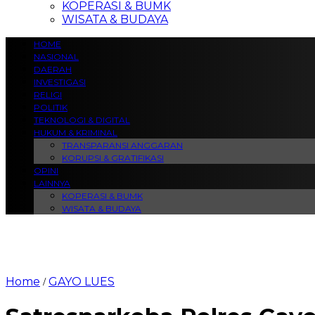
KOPERASI & BUMK
WISATA & BUDAYA
HOME
NASIONAL
DAERAH
INVESTIGASI
RELIGI
POLITIK
TEKNOLOGI & DIGITAL
HUKUM & KRIMINAL
TRANSPARANSI ANGGARAN
KORUPSI & GRATIFIKASI
OPINI
LAINNYA
KOPERASI & BUMK
WISATA & BUDAYA
Home
GAYO LUES
/