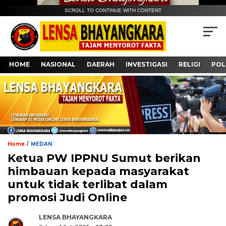
SCROLL TO CONTINUE WITH CONTENT
HOME
NASIONAL
DAERAH
INVESTIGASI
RELIGI
POL
/
Home
MEDAN
Ketua PW IPPNU Sumut berikan
himbauan kepada masyarakat
untuk tidak terlibat dalam
promosi Judi Online
LENSA BHAYANGKARA