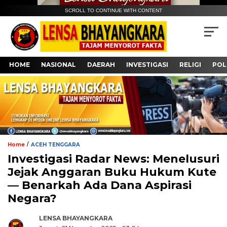
SCROLL TO CONTINUE WITH CONTENT
HOME
NASIONAL
DAERAH
INVESTIGASI
RELIGI
POL
/
Home
ACEH TENGGARA
Investigasi Radar News: Menelusuri
Jejak Anggaran Buku Hukum Kute
— Benarkah Ada Dana Aspirasi
Negara?
LENSA BHAYANGKARA