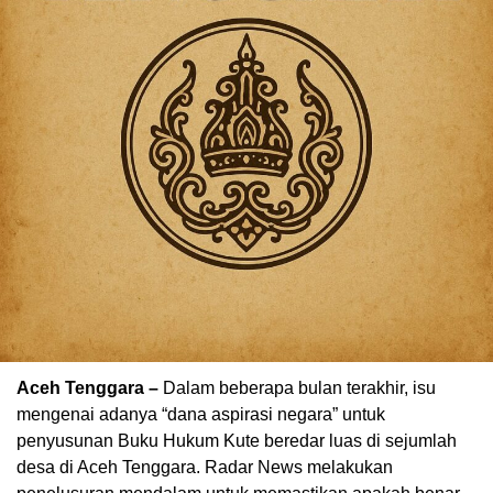
Aceh Tenggara –
Dalam beberapa bulan terakhir, isu
mengenai adanya “dana aspirasi negara” untuk
penyusunan Buku Hukum Kute beredar luas di sejumlah
desa di Aceh Tenggara. Radar News melakukan