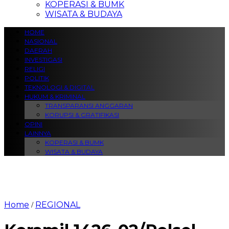
KOPERASI & BUMK
WISATA & BUDAYA
HOME
NASIONAL
DAERAH
INVESTIGASI
RELIGI
POLITIK
TEKNOLOGI & DIGITAL
HUKUM & KRIMINAL
TRANSPARANSI ANGGARAN
KORUPSI & GRATIFIKASI
OPINI
LAINNYA
KOPERASI & BUMK
WISATA & BUDAYA
Home
REGIONAL
/