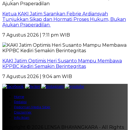
Ketua KAKI Jatim Sarankan Febrie Ardiansyah
Tunjukkan Sikap dan Hormati Proses Hukum, Bukan
Ajukan Praperadilan
7 Agustus 2026 | 7:11 pm WIB
KAKI Jatim Optimis Heri Susanto Mampu Membawa
KPPBC Kediri Semakin Berintegritas
7 Agustus 2026 | 9:04 am WIB
Home
Redaksi
Pedoman Media Siber
Disclaimer
Info Iklan
Copyright © 2026 LENSA BHAYANGKARA - All Rights