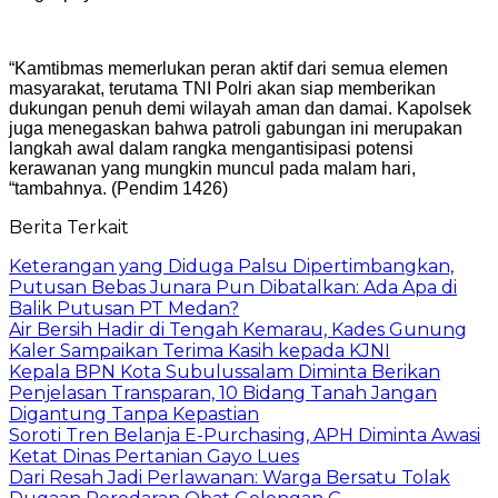
“Kamtibmas memerlukan peran aktif dari semua elemen
masyarakat, terutama TNI Polri akan siap memberikan
dukungan penuh demi wilayah aman dan damai. Kapolsek
juga menegaskan bahwa patroli gabungan ini merupakan
langkah awal dalam rangka mengantisipasi potensi
kerawanan yang mungkin muncul pada malam hari,
“tambahnya. (Pendim 1426)
Berita Terkait
Keterangan yang Diduga Palsu Dipertimbangkan,
Putusan Bebas Junara Pun Dibatalkan: Ada Apa di
Balik Putusan PT Medan?
Air Bersih Hadir di Tengah Kemarau, Kades Gunung
Kaler Sampaikan Terima Kasih kepada KJNI
Kepala BPN Kota Subulussalam Diminta Berikan
Penjelasan Transparan, 10 Bidang Tanah Jangan
Digantung Tanpa Kepastian
Soroti Tren Belanja E-Purchasing, APH Diminta Awasi
Ketat Dinas Pertanian Gayo Lues
Dari Resah Jadi Perlawanan: Warga Bersatu Tolak