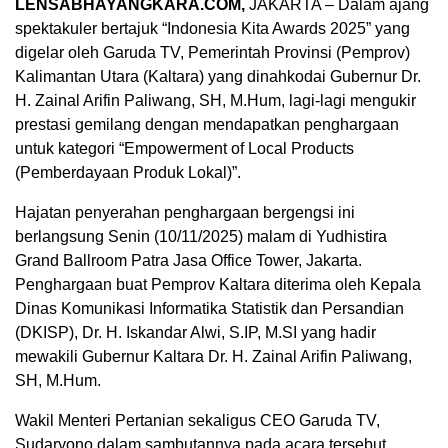
LENSABHAYANGKARA.COM,
JAKARTA – Dalam ajang
spektakuler bertajuk “Indonesia Kita Awards 2025” yang
digelar oleh Garuda TV, Pemerintah Provinsi (Pemprov)
Kalimantan Utara (Kaltara) yang dinahkodai Gubernur Dr.
H. Zainal Arifin Paliwang, SH, M.Hum, lagi-lagi mengukir
prestasi gemilang dengan mendapatkan penghargaan
untuk kategori “Empowerment of Local Products
(Pemberdayaan Produk Lokal)”.
Hajatan penyerahan penghargaan bergengsi ini
berlangsung Senin (10/11/2025) malam di Yudhistira
Grand Ballroom Patra Jasa Office Tower, Jakarta.
Penghargaan buat Pemprov Kaltara diterima oleh Kepala
Dinas Komunikasi Informatika Statistik dan Persandian
(DKISP), Dr. H. Iskandar Alwi, S.IP, M.SI yang hadir
mewakili Gubernur Kaltara Dr. H. Zainal Arifin Paliwang,
SH, M.Hum.
Wakil Menteri Pertanian sekaligus CEO Garuda TV,
Sudaryono dalam sambutannya pada acara tersebut,