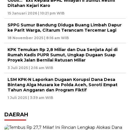
Gooll…” Exs Kepala BPHL Wilayah II Sumut Resmi
Ditahan Kejari Karo
15 Januari 2026 | 10:21 pm WIB
SPPG Sumur Bandung Diduga Buang Limbah Dapur
ke Parit Warga, Citarum Terancam Tercemar Lagi
18 November 2025 | 8:16 am WIB
KPK Temukan Rp 2,8 Miliar dan Dua Senjata Api di
Rumah Kadis PUPR Sumut, Ungkap Dugaan Suap
Proyek Jalan Bernilai Ratusan Miliar
3 Juli 2025 | 2:16 am WIB
LSM KPK-N Laporkan Dugaan Korupsi Dana Desa
Bintang Alga Musara ke Polda Aceh, Soroti Empat
Tahun Anggaran dan Program Fiktif
1 Juli 2025 | 3:39 am WIB
DAERAH