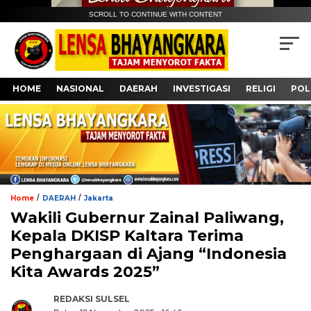
SCROLL TO CONTINUE WITH CONTENT
HOME
NASIONAL
DAERAH
INVESTIGASI
RELIGI
POL
/
/
Home
DAERAH
Jakarta
Wakili Gubernur Zainal Paliwang,
Kepala DKISP Kaltara Terima
Penghargaan di Ajang “Indonesia
Kita Awards 2025”
REDAKSI SULSEL