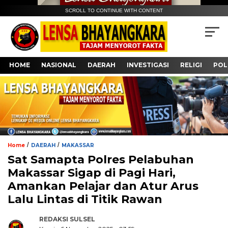
SCROLL TO CONTINUE WITH CONTENT
HOME
NASIONAL
DAERAH
INVESTIGASI
RELIGI
POL
/
/
Home
DAERAH
MAKASSAR
Sat Samapta Polres Pelabuhan
Makassar Sigap di Pagi Hari,
Amankan Pelajar dan Atur Arus
Lalu Lintas di Titik Rawan
REDAKSI SULSEL