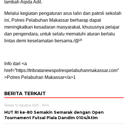
tambah Aipda Adil.
Melalui kegiatan pengaturan arus lalin dan patroli sekolah
ini, Polres Pelabuhan Makassar berharap dapat
meningkatkan kesadaran masyarakat, khususnya pelajar
dan pengendara, untuk selalu mematuhi aturan berlalu
lintas demi keselamatan bersama./@²³
Info dari <a
href=”https://tribratanewspolrespelabuhanmakassar.com”
>Polres Pelabuhan Makassar</a>1
BERITA TERKAIT
Selasa, 12 Agustus 2025 - 15:04
HUT RI ke-80 Semakin Semarak dengan Open
Tournament Futsal Piala Dandim 0104/Atim