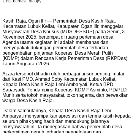
URL berhasil dicopy
Kasih Raja, Ogan Ilir — Pemerintah Desa Kasih Raja,
Kecamatan Lubuk Keliat, Kabupaten Ogan Ilir, menggelar
Musyawarah Desa Khusus (MUSDESSUS) pada Senin, 3
November 2025, bertempat di ruang pertemuan desa.
Agenda utama kegiatan ini adalah membahas dan
menyepakati dukungan pemerintah desa terhadap
pengembalian pinjaman Koperasi Desa Merah Putih
(KDMP) dalam Rencana Kerja Pemerintah Desa (RKPDes)
Tahun Anggaran 2026.
Acara tersebut dihadiri oleh berbagai unsur penting, mulai
dari Kasi PMD. Ahmad Soby Kecamatan Lubuk Keliat,
Kepala Desa Kasih Raja Leni Ambaryati, Ketua BPD
Saparyadi, Pendamping Koperasi KDMP Asminto, PD/PLD
Munir serta tokoh masyarakat, tokoh agama, dan perwakilan
warga Desa Kasih Raja.
Dalam sambutannya, Kepala Desa Kasih Raja Leni
Ambaryati menyampaikan apresiasi dan terima kasih kepada
seluruh pihak yang hadir dan mendukung jalannya
musyawarah ini. Ia menegaskan bahwa pemerintah desa
berkomitmen penuh terhadap pengelolaan dan