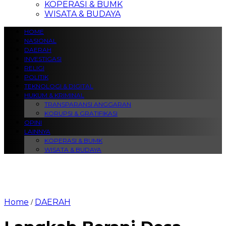
KOPERASI & BUMK
WISATA & BUDAYA
HOME
NASIONAL
DAERAH
INVESTIGASI
RELIGI
POLITIK
TEKNOLOGI & DIGITAL
HUKUM & KRIMINAL
TRANSPARANSI ANGGARAN
KORUPSI & GRATIFIKASI
OPINI
LAINNYA
KOPERASI & BUMK
WISATA & BUDAYA
Home
DAERAH
/