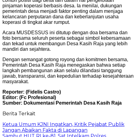
contoh positif bagi desa lain dalam hal pengelolaan
pinjaman koperasi berbasis desa. Ia menilai, dukungan
pemerintah desa menjadi faktor penting dalam menjaga
kelancaran perputaran dana dan keberlanjutan usaha
koperasi di tingkat akar rumput.
Acara MUSDESSUS ini ditutup dengan doa bersama dan
foto bersama seluruh peserta sebagai simbol kebersamaan
dan tekad untuk membangun Desa Kasih Raja yang lebih
mandiri dan sejahtera.
Dengan semangat gotong royong dan komitmen bersama,
Pemerintah Desa Kasih Raja menegaskan bahwa setiap
langkah pembangunan akan selalu dilandasi tanggung
jawab, transparansi, dan kepedulian terhadap kesejahteraan
masyarakat.
Reporter: (Fidelis Castro)
Editor: (Fc Profesional)
Sumber: Dokumentasi Pemerintah Desa Kasih Raja
Berita Terkait
Ketua Umum KJNI Ingatkan, Kritik Pejabat Publik
Jangan Abaikan Fakta di Lapangan
Sambut HUT RI ke-81, Sat Intelkam Polres