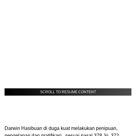
SCROLL TO RESUME CONTENT
Darwin Hasibuan di duga kuat melakukan penipuan,
pengelapan dan gratifikasi , sesuai pasal 378 Jo ,372