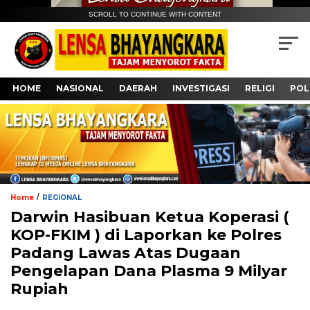
SCROLL TO CONTINUE WITH CONTENT
HOME
NASIONAL
DAERAH
INVESTIGASI
RELIGI
POL
/
Home
REGIONAL
Darwin Hasibuan Ketua Koperasi (
KOP-FKIM ) di Laporkan ke Polres
Padang Lawas Atas Dugaan
Pengelapan Dana Plasma 9 Milyar
Rupiah