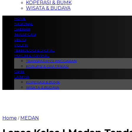
KOPERASI & BUMK
WISATA & BUDAYA
HOME
NASIONAL
DAERAH
INVESTIGASI
RELIGI
POLITIK
TEKNOLOGI & DIGITAL
HUKUM & KRIMINAL
TRANSPARANSI ANGGARAN
KORUPSI & GRATIFIKASI
OPINI
LAINNYA
KOPERASI & BUMK
WISATA & BUDAYA
Home
MEDAN
/