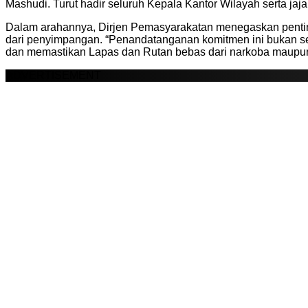
Mashudi. Turut hadir seluruh Kepala Kantor Wilayah serta j
Dalam arahannya, Dirjen Pemasyarakatan menegaskan penting
dari penyimpangan. “Penandatanganan komitmen ini bukan sek
dan memastikan Lapas dan Rutan bebas dari narkoba maupun 
ADVERTISEMENT