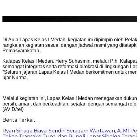
SCROLL TO RESUME CONTENT
Di Aula Lapas Kelas I Medan, kegiatan ini dipimpin oleh Pela
rangkaian kegiatan sesuai dengan jadwal resmi yang ditetap
Pemasyarakatan.
Kalapas Kelas I Medan, Herry Suhasmin, melalui Plh. Kalap
semangat integritas serta reformasi birokrasi di lingkungan L
“Seluruh jajaran Lapas Kelas I Medan berkomitmen untuk menja
ujar Nurma.
Melalui kegiatan ini, Lapas Kelas I Medan menegaskan duku
bersih, aman, dan berkeadilan, sejalan dengan semangat refor
(AVID/rel)
Berita Terkait
Ryan Sinaga Biayai Sendiri Seragam Wartawan, AJMI Pe
Tekan Transaksi Tunai dan Pungli, Lapas Sibolga Tera