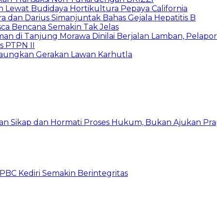
Lewat Budidaya Hortikultura Pepaya California
a dan Darius Simanjuntak Bahas Gejala Hepatitis B
asca Bencana Semakin Tak Jelas
 di Tanjung Morawa Dinilai Berjalan Lamban, Pelapo
s PTPN II
 Gaungkan Gerakan Lawan Karhutla
kan Sikap dan Hormati Proses Hukum, Bukan Ajukan Pra
C Kediri Semakin Berintegritas