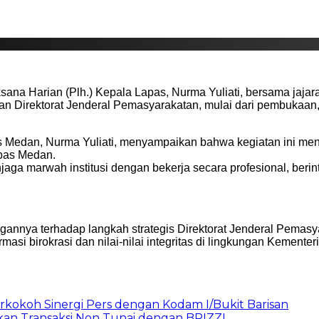
ksana Harian (Plh.) Kepala Lapas, Nurma Yuliati, bersama jajar
kan Direktorat Jenderal Pemasyarakatan, mulai dari pembukaan
as Medan, Nurma Yuliati, menyampaikan bahwa kegiatan ini m
apas Medan.
ga marwah institusi dengan bekerja secara profesional, berint
ngannya terhadap langkah strategis Direktorat Jenderal Pem
masi birokrasi dan nilai-nilai integritas di lingkungan Kement
rkokoh Sinergi Pers dengan Kodam I/Bukit Barisan
pkan Transaksi Non Tunai dengan BRIZZI