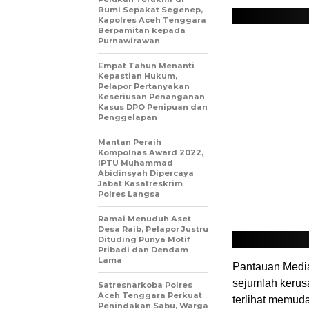
Bumi Sepakat Segenep,
Kapolres Aceh Tenggara
Berpamitan kepada
Purnawirawan
Empat Tahun Menanti
Kepastian Hukum,
Pelapor Pertanyakan
Keseriusan Penanganan
Kasus DPO Penipuan dan
Penggelapan
Mantan Peraih
Kompolnas Award 2022,
IPTU Muhammad
Abidinsyah Dipercaya
Jabat Kasatreskrim
Polres Langsa
Ramai Menuduh Aset
Desa Raib, Pelapor Justru
Dituding Punya Motif
Pribadi dan Dendam
Lama
Pantauan Media
sejumlah kerus
Satresnarkoba Polres
Aceh Tenggara Perkuat
terlihat memud
Penindakan Sabu, Warga