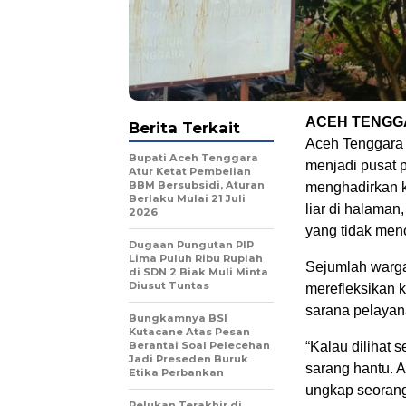
ACEH TENGG
Berita Terkait
Aceh Tenggara 
Bupati Aceh Tenggara
menjadi pusat 
Atur Ketat Pembelian
BBM Bersubsidi, Aturan
menghadirkan ke
Berlaku Mulai 21 Juli
liar di halama
2026
yang tidak men
Dugaan Pungutan PIP
Lima Puluh Ribu Rupiah
Sejumlah warga
di SDN 2 Biak Muli Minta
Diusut Tuntas
merefleksikan 
sarana pelayana
Bungkamnya BSI
Kutacane Atas Pesan
Berantai Soal Pelecehan
“Kalau dilihat 
Jadi Preseden Buruk
sarang hantu. A
Etika Perbankan
ungkap seoran
Pelukan Terakhir di