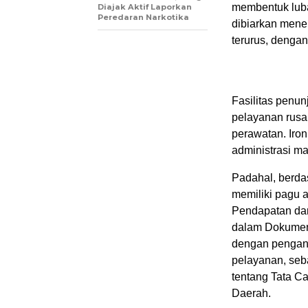
membentuk luba
Diajak Aktif Laporkan
Peredaran Narkotika
dibiarkan mene
terurus, dengan
Fasilitas penun
pelayanan rusa
perawatan. Iron
administrasi ma
Padahal, berdas
memiliki pagu 
Pendapatan dan
dalam Dokumen
dengan pengang
pelayanan, seb
tentang Tata 
Daerah.