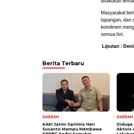
dilakukan terh
Masyarakat ber
lapangan, dan 
komitmen mengh
semua lini.
Liputan : Deni 
Berita Terbaru
DAERAH
DAERAH
KAKI Jatim Optimis Heri
Diduga
Susanto Mampu Membawa
Aktivis
KPPBC Kediri Semakin
Lakuka