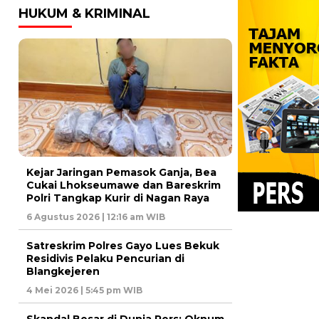
HUKUM & KRIMINAL
Kejar Jaringan Pemasok Ganja, Bea
Cukai Lhokseumawe dan Bareskrim
Polri Tangkap Kurir di Nagan Raya
6 Agustus 2026 | 12:16 am WIB
Satreskrim Polres Gayo Lues Bekuk
Residivis Pelaku Pencurian di
Blangkejeren
4 Mei 2026 | 5:45 pm WIB