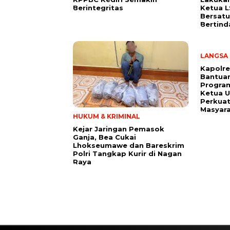
Berintegritas
Ketua 
Bersatu
Bertind
LANGSA
Kapolre
Bantuan
Program
Ketua 
Perkuat
Masyar
HUKUM & KRIMINAL
Kejar Jaringan Pemasok
Ganja, Bea Cukai
Lhokseumawe dan Bareskrim
Polri Tangkap Kurir di Nagan
Raya