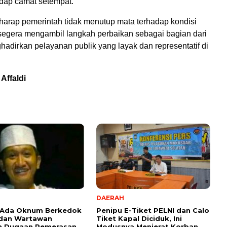
adap camat setempat.
harap pemerintah tidak menutup mata terhadap kondisi
segera mengambil langkah perbaikan sebagai bagian dari
adirkan pelayanan publik yang layak dan representatif di
Affaldi
DAERAH
 Ada Oknum Berkedok
Penipu E-Tiket PELNI dan Calo
 dan Wartawan
Tiket Kapal Diciduk, Ini
n Dugaan Pemerasan,
Modusnya Menjerat Korban