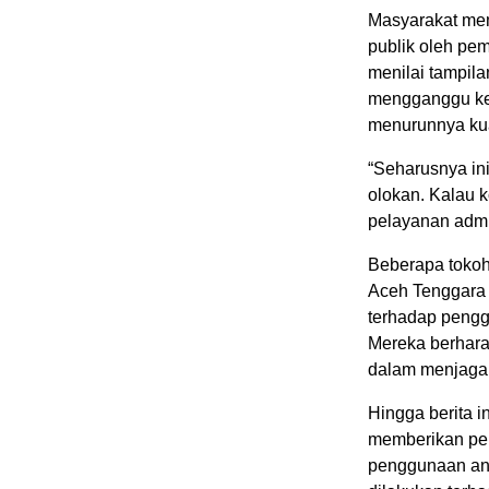
Masyarakat mem
publik oleh pe
menilai tampil
mengganggu ke
menurunnya kuali
“Seharusnya ini
olokan. Kalau k
pelayanan admin
Beberapa tokoh
Aceh Tenggara 
terhadap pengg
Mereka berharap
dalam menjaga a
Hingga berita 
memberikan per
penggunaan ang