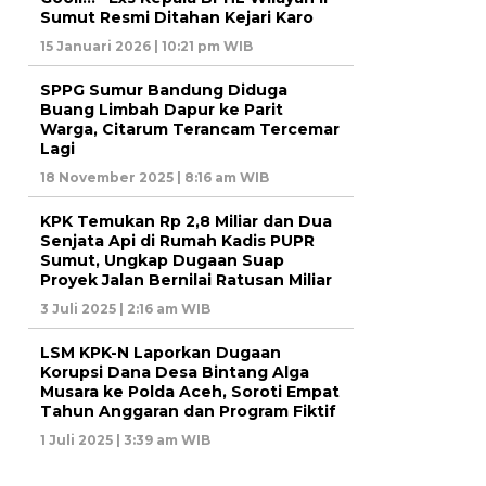
Sumut Resmi Ditahan Kejari Karo
15 Januari 2026 | 10:21 pm WIB
SPPG Sumur Bandung Diduga
Buang Limbah Dapur ke Parit
Warga, Citarum Terancam Tercemar
Lagi
18 November 2025 | 8:16 am WIB
KPK Temukan Rp 2,8 Miliar dan Dua
Senjata Api di Rumah Kadis PUPR
Sumut, Ungkap Dugaan Suap
Proyek Jalan Bernilai Ratusan Miliar
3 Juli 2025 | 2:16 am WIB
LSM KPK-N Laporkan Dugaan
Korupsi Dana Desa Bintang Alga
Musara ke Polda Aceh, Soroti Empat
Tahun Anggaran dan Program Fiktif
1 Juli 2025 | 3:39 am WIB