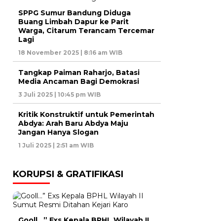
SPPG Sumur Bandung Diduga
Buang Limbah Dapur ke Parit
Warga, Citarum Terancam Tercemar
Lagi
18 November 2025 | 8:16 am WIB
Tangkap Paiman Raharjo, Batasi
Media Ancaman Bagi Demokrasi
3 Juli 2025 | 10:45 pm WIB
Kritik Konstruktif untuk Pemerintah
Abdya: Arah Baru Abdya Maju
Jangan Hanya Slogan
1 Juli 2025 | 2:51 am WIB
KORUPSI & GRATIFIKASI
Gooll…” Exs Kepala BPHL Wilayah II