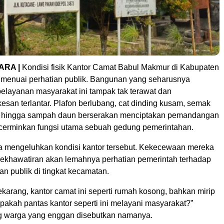
ARA |
Kondisi fisik Kantor Camat Babul Makmur di Kabupaten
menuai perhatian publik. Bangunan yang seharusnya
pelayanan masyarakat ini tampak tak terawat dan
san terlantar. Plafon berlubang, cat dinding kusam, semak
n, hingga sampah daun berserakan menciptakan pemandangan
cerminkan fungsi utama sebuah gedung pemerintahan.
 mengeluhkan kondisi kantor tersebut. Kekecewaan mereka
kekhawatiran akan lemahnya perhatian pemerintah terhadap
n publik di tingkat kecamatan.
sekarang, kantor camat ini seperti rumah kosong, bahkan mirip
pakah pantas kantor seperti ini melayani masyarakat?”
g warga yang enggan disebutkan namanya.