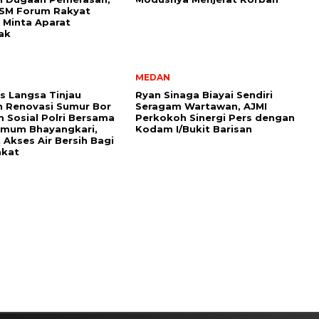
LSM Forum Rakyat
 Minta Aparat
ak
MEDAN
s Langsa Tinjau
Ryan Sinaga Biayai Sendiri
 Renovasi Sumur Bor
Seragam Wartawan, AJMI
 Sosial Polri Bersama
Perkokoh Sinergi Pers dengan
Umum Bhayangkari,
Kodam I/Bukit Barisan
 Akses Air Bersih Bagi
akat