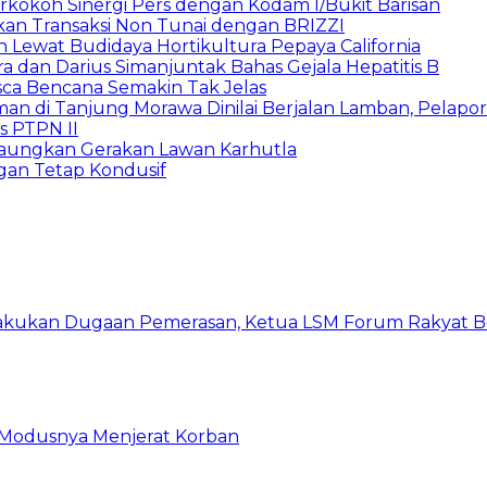
rkokoh Sinergi Pers dengan Kodam I/Bukit Barisan
pkan Transaksi Non Tunai dengan BRIZZI
Lewat Budidaya Hortikultura Pepaya California
a dan Darius Simanjuntak Bahas Gejala Hepatitis B
asca Bencana Semakin Tak Jelas
 di Tanjung Morawa Dinilai Berjalan Lamban, Pelapo
s PTPN II
 Gaungkan Gerakan Lawan Karhutla
gan Tetap Kondusif
kukan Dugaan Pemerasan, Ketua LSM Forum Rakyat Ber
ni Modusnya Menjerat Korban