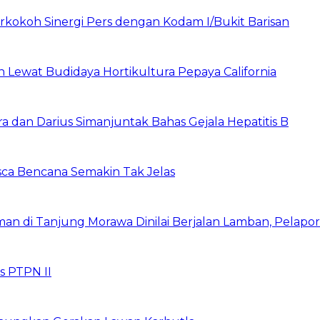
rkokoh Sinergi Pers dengan Kodam I/Bukit Barisan
Lewat Budidaya Hortikultura Pepaya California
a dan Darius Simanjuntak Bahas Gejala Hepatitis B
asca Bencana Semakin Tak Jelas
 di Tanjung Morawa Dinilai Berjalan Lamban, Pelapo
s PTPN II