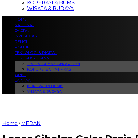
KOPERASI & BUMK
WISATA & BUDAYA
HOME
NASIONAL
DAERAH
INVESTIGASI
RELIGI
POLITIK
TEKNOLOGI & DIGITAL
HUKUM & KRIMINAL
TRANSPARANSI ANGGARAN
KORUPSI & GRATIFIKASI
OPINI
LAINNYA
KOPERASI & BUMK
WISATA & BUDAYA
Home
MEDAN
/