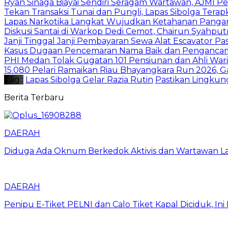
Ryan Sinaga Biayai Sendiri Seragam Wartawan, AJMI Pe
Tekan Transaksi Tunai dan Pungli, Lapas Sibolga Tera
Lapas Narkotika Langkat Wujudkan Ketahanan Pangan 
Diskusi Santai di Warkop Dedi Cemot, Chairun Syahputr
Janji Tinggal Janji Pembayaran Sewa Alat Escavator P
Kasus Dugaan Pencemaran Nama Baik dan Pengancaman
PHI Medan Tolak Gugatan 101 Pensiunan dan Ahli Wari
15.080 Pelari Ramaikan Riau Bhayangkara Run 2026,
Tag :
Lapas Sibolga Gelar Razia Rutin
Pastikan Lingkun
Berita Terbaru
DAERAH
Diduga Ada Oknum Berkedok Aktivis dan Wartawan La
DAERAH
Penipu E-Tiket PELNI dan Calo Tiket Kapal Diciduk, I