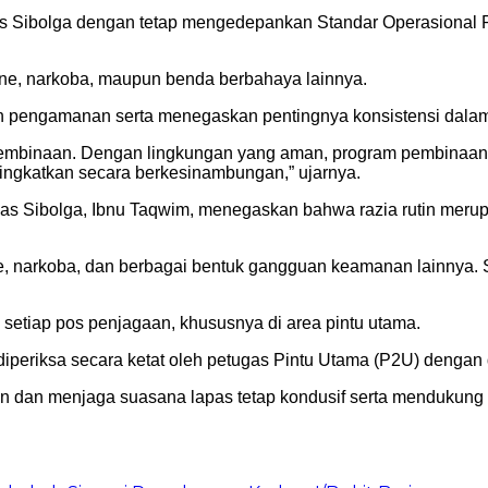
 Sibolga dengan tetap mengedepankan Standar Operasional P
hone, narkoba, maupun benda berbahaya lainnya.
aran pengamanan serta menegaskan pentingnya konsistensi dala
binaan. Dengan lingkungan yang aman, program pembinaan da
a tingkatkan secara berkesinambungan,” ujarnya.
s Sibolga, Ibnu Taqwim, menegaskan bahwa razia rutin merup
arkoba, dan berbagai bentuk gangguan keamanan lainnya. Siap
setiap pos penjagaan, khususnya di area pintu utama.
diperiksa secara ketat oleh petugas Pintu Utama (P2U) dengan 
dan menjaga suasana lapas tetap kondusif serta mendukung 