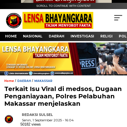
SCROLL TO CONTINUE WITH CONTENT
HOME
NASIONAL
DAERAH
INVESTIGASI
RELIGI
POL
/
/
Home
DAERAH
MAKASSAR
Terkait Isu Viral di medsos, Dugaan
Penganiayaan, Polres Pelabuhan
Makassar menjelaskan
REDAKSI SULSEL
Senin, 1 September 2025 - 16:04
50182 views