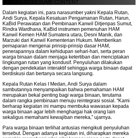
SCROLL TO RESUME CONTENT
Dalam kegiatan ini, para narasumber yakni Kepala Rutan,
Andi Surya, Kepala Kesatuan Pengamanan Rutan, Harun,
KaBid Perawatan dan Pembinaan Kanwil Ditjenpas Sumut,
Rindra Wardhana, KaBid instrumen pemenuhan HAM
Kanwil Kemen HAM Sumatera utara, Desni Manik, dan
Marzuki dari Kanwil Kementerian Hukum. Memberikan
pemaparan mengenai prinsip-prinsip dasar HAM,
penerapannya dalam kehidupan sehari-hari, serta peran
warga binaan dalam menjaga ketertiban dan menciptakan
lingkungan rutan yang kondusif. Penyuluhan dilakukan
dengan pendekatan interaktif sehingga warga binaan dapat
berdiskusi dan bertanya secara langsung.
Kepala Rutan Kelas I Medan, Andi Surya dalam
sambutannya menyampaikan bahwa pemahaman HAM
merupakan bekal penting bagi warga binaan, terutama
dalam rangka pembinaan menuju reintegrasi sosial. “Kami
berharap kegiatan ini mampu membuka wawasan kepada
warga binaan agar lebih menghargai hak orang lain
sekaligus memahami kewajiban mereka,” ujarnya.
Para warga binaan terlihat antusias mengikuti penyuluhan
tersebut. Dengan adanya kegiatan ini, diharapkan mereka