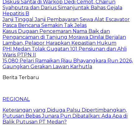
Diskusi Santai di Warkop Dedi Cemot, Chairun
Syahputra dan Darius Simanjuntak Bahas Gejala
Hepatitis B
Janji Tinggal Janji Pembayaran Sewa Alat Escavator
Pasca Bencana Semakin Tak Jelas
Kasus Dugaan Pencemaran Nama Baik dan
Pengancaman di Tanjung Morawa Dinilai Berjalan
Lamban, Pelapor Harapkan Kepastian Hukum
PHI Medan Tolak Gugatan 101 Pensiunan dan Ahli
Waris PTPN II
15.080 Pelari Ramaikan Riau Bhayangkara Run 2026,
Gaungkan Gerakan Lawan Karhutla
Berita Terbaru
REGIONAL
Keterangan yang Diduga Palsu Dipertimbangkan,
Putusan Bebas Junara Pun Dibatalkan: Ada Apa di
Balik Putusan PT Medan?