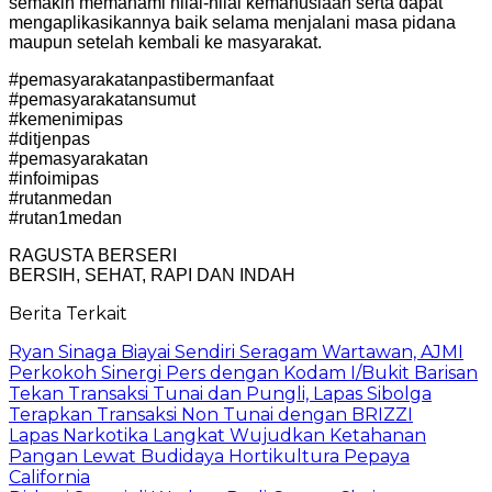
semakin memahami nilai-nilai kemanusiaan serta dapat
mengaplikasikannya baik selama menjalani masa pidana
maupun setelah kembali ke masyarakat.
#pemasyarakatanpastibermanfaat
#pemasyarakatansumut
#kemenimipas
#ditjenpas
#pemasyarakatan
#infoimipas
#rutanmedan
#rutan1medan
RAGUSTA BERSERI
BERSIH, SEHAT, RAPI DAN INDAH
Berita Terkait
Ryan Sinaga Biayai Sendiri Seragam Wartawan, AJMI
Perkokoh Sinergi Pers dengan Kodam I/Bukit Barisan
Tekan Transaksi Tunai dan Pungli, Lapas Sibolga
Terapkan Transaksi Non Tunai dengan BRIZZI
Lapas Narkotika Langkat Wujudkan Ketahanan
Pangan Lewat Budidaya Hortikultura Pepaya
California