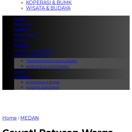
KOPERASI & BUMK
WISATA & BUDAYA
HOME
NASIONAL
DAERAH
INVESTIGASI
RELIGI
POLITIK
TEKNOLOGI & DIGITAL
HUKUM & KRIMINAL
TRANSPARANSI ANGGARAN
KORUPSI & GRATIFIKASI
OPINI
LAINNYA
KOPERASI & BUMK
WISATA & BUDAYA
Home
MEDAN
/