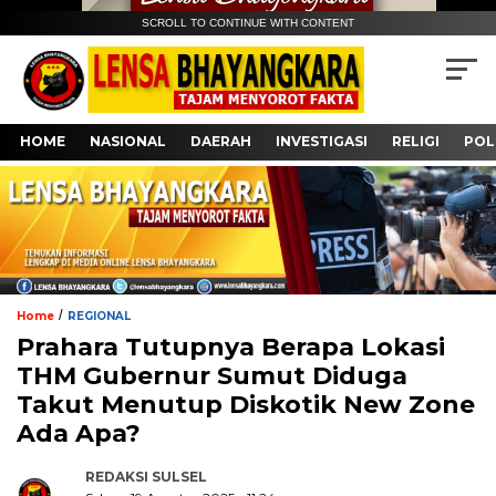
SCROLL TO CONTINUE WITH CONTENT
HOME
NASIONAL
DAERAH
INVESTIGASI
RELIGI
POL
/
Home
REGIONAL
Prahara Tutupnya Berapa Lokasi
THM Gubernur Sumut Diduga
Takut Menutup Diskotik New Zone
Ada Apa?
REDAKSI SULSEL