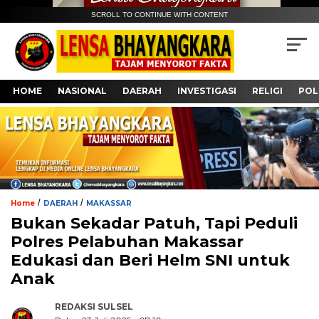
SCROLL TO CONTINUE WITH CONTENT
HOME
NASIONAL
DAERAH
INVESTIGASI
RELIGI
POL
/
/
Home
DAERAH
MAKASSAR
Bukan Sekadar Patuh, Tapi Peduli
Polres Pelabuhan Makassar
Edukasi dan Beri Helm SNI untuk
Anak
REDAKSI SULSEL