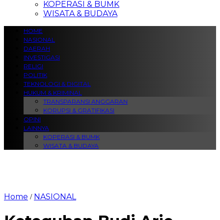
KOPERASI & BUMK
WISATA & BUDAYA
HOME
NASIONAL
DAERAH
INVESTIGASI
RELIGI
POLITIK
TEKNOLOGI & DIGITAL
HUKUM & KRIMINAL
TRANSPARANSI ANGGARAN
KORUPSI & GRATIFIKASI
OPINI
LAINNYA
KOPERASI & BUMK
WISATA & BUDAYA
Home
NASIONAL
/