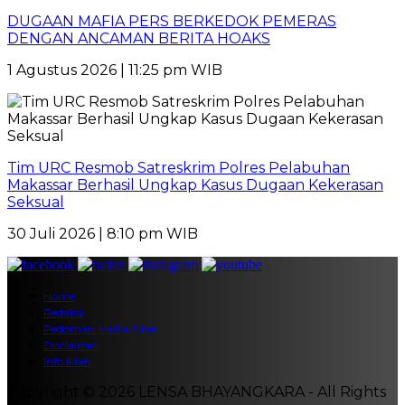
DUGAAN MAFIA PERS BERKEDOK PEMERAS
DENGAN ANCAMAN BERITA HOAKS
1 Agustus 2026 | 11:25 pm WIB
Tim URC Resmob Satreskrim Polres Pelabuhan
Makassar Berhasil Ungkap Kasus Dugaan Kekerasan
Seksual
30 Juli 2026 | 8:10 pm WIB
Home
Redaksi
Pedoman Media Siber
Disclaimer
Info Iklan
Copyright © 2026 LENSA BHAYANGKARA - All Rights