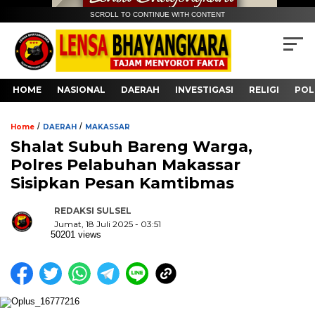
SCROLL TO CONTINUE WITH CONTENT
HOME
NASIONAL
DAERAH
INVESTIGASI
RELIGI
POL
/
/
Home
DAERAH
MAKASSAR
Shalat Subuh Bareng Warga,
Polres Pelabuhan Makassar
Sisipkan Pesan Kamtibmas
REDAKSI SULSEL
Jumat, 18 Juli 2025 - 03:51
50201 views