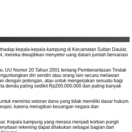
terhadap kepala-kepala kampung di Kecamatan Sultan Daulat.
 mereka diwajibkan menyetor uang dalam jumlah bervariasi
9 jo. UU Nomor 20 Tahun 2001 tentang Pemberantasan Tindak
untungkan diri sendiri atau orang lain secara melawan
 dengan potongan, atau untuk mengerjakan sesuatu bagi
erta denda paling sedikit Rp200.000.000 dan paling banyak
ntuk meminta setoran dana yang tidak memiliki dasar hukum.
korupsi, karena merugikan keuangan negara dan
dasar. Kepala kampung yang merasa menjadi korban pungli
enyitaan rekening dapat dilakukan sebagai bagian dari