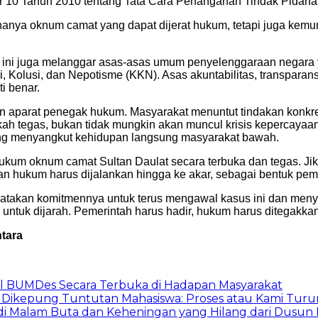
 10 Tahun 2010 tentang Tata Cara Penanganan Tindak Pidana 
k hanya oknum camat yang dapat dijerat hukum, tetapi juga kemun
kan ini juga melanggar asas-asas umum penyelenggaraan negar
 Kolusi, dan Nepotisme (KKN). Asas akuntabilitas, transpara
ti benar.
an aparat penegak hukum. Masyarakat menuntut tindakan konkre
 tegas, bukan tidak mungkin akan muncul krisis kepercayaan pub
 yang menyangkut kehidupan langsung masyarakat bawah.
kum oknum camat Sultan Daulat secara terbuka dan tegas. Jik
an hukum harus dijalankan hingga ke akar, sebagai bentuk pemb
takan komitmennya untuk terus mengawal kasus ini dan menyu
ntuk dijarah. Pemerintah harus hadir, hukum harus ditegakkan,
tara
l BUMDes Secara Terbuka di Hadapan Masyarakat
m Dikepung Tuntutan Mahasiswa: Proses atau Kami Turun
i Malam Buta dan Keheningan yang Hilang dari Dusun