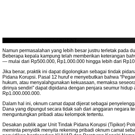
SCROLL TO RESUME CONTENT
Namun permasalahan yang lebih besar justru terletak pada d
Beberapa kepala kampung telah memberikan keterangan bahw
— mulai dari Rp500.000, Rp1.000.000 hingga lebih dari Rp10.
Jika benar, praktik ini dapat digolongkan sebagai tindak 
Pidana Korupsi. Pasal 12 huruf e menyebutkan bahwa “Pegaw
hukum, atau menyalahgunakan kekuasaan, memaksa seseoran
dirinya sendiri” dapat dipidana dengan penjara seumur hidup 
Rp1.000.000.000.
Dalam hal ini, oknum camat dapat dijerat sebagai penyelen
Dana yang dipungut secara tidak sah dari anggaran negara t
menguntungkan pribadi atau kelompok tertentu.
Desakan publik agar Unit Tindak Pidana Korupsi (Tipikor) P
meminta penyidik menyita rekening pribadi oknum camat sebag