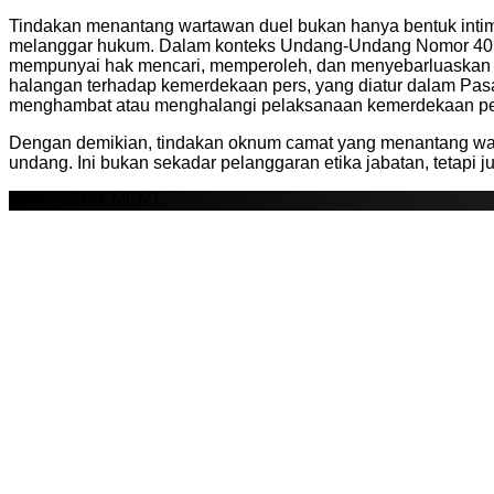
Tindakan menantang wartawan duel bukan hanya bentuk intimi
melanggar hukum. Dalam konteks Undang-Undang Nomor 40 Ta
mempunyai hak mencari, memperoleh, dan menyebarluaskan g
halangan terhadap kemerdekaan pers, yang diatur dalam Pas
menghambat atau menghalangi pelaksanaan kemerdekaan pers
Dengan demikian, tindakan oknum camat yang menantang war
undang. Ini bukan sekadar pelanggaran etika jabatan, tetapi 
ADVERTISEMENT