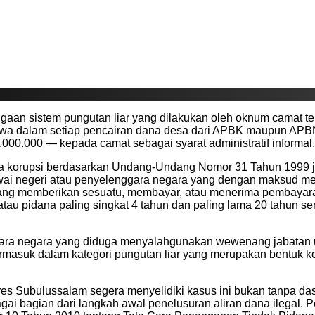
ugaan sistem pungutan liar yang dilakukan oleh oknum camat 
a dalam setiap pencairan dana desa dari APBK maupun APBN,
000.000 — kepada camat sebagai syarat administratif informal.
pidana korupsi berdasarkan Undang-Undang Nomor 31 Tahun 199
ai negeri atau penyelenggara negara yang dengan maksud meng
g memberikan sesuatu, membayar, atau menerima pembayaran
atau pidana paling singkat 4 tahun dan paling lama 20 tahun s
ggara negara yang diduga menyalahgunakan wewenang jabatan u
ermasuk dalam kategori pungutan liar yang merupakan bentuk 
olres Subulussalam segera menyelidiki kasus ini bukan tanpa 
ai bagian dari langkah awal penelusuran aliran dana ilegal. P