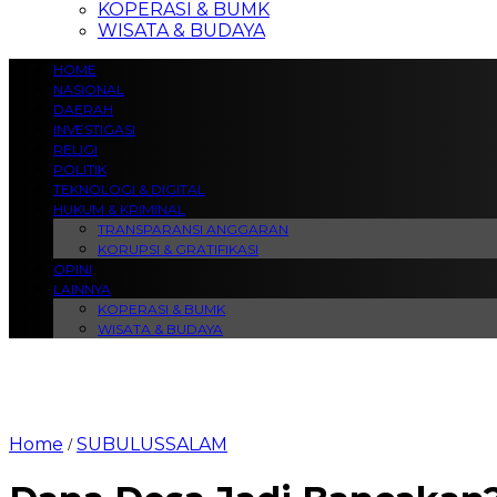
KOPERASI & BUMK
WISATA & BUDAYA
HOME
NASIONAL
DAERAH
INVESTIGASI
RELIGI
POLITIK
TEKNOLOGI & DIGITAL
HUKUM & KRIMINAL
TRANSPARANSI ANGGARAN
KORUPSI & GRATIFIKASI
OPINI
LAINNYA
KOPERASI & BUMK
WISATA & BUDAYA
Home
SUBULUSSALAM
/