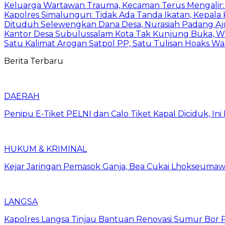
Keluarga Wartawan Trauma, Kecaman Terus Mengalir: “
Kapolres Simalungun: Tidak Ada Tanda Ikatan, Kepala 
Dituduh Selewengkan Dana Desa, Nurasiah Padang Ajuk
Kantor Desa Subulussalam Kota Tak Kunjung Buka, 
Satu Kalimat Arogan Satpol PP, Satu Tulisan Hoaks Wa
Berita Terbaru
DAERAH
Penipu E-Tiket PELNI dan Calo Tiket Kapal Diciduk, I
HUKUM & KRIMINAL
Kejar Jaringan Pemasok Ganja, Bea Cukai Lhokseumawe
LANGSA
Kapolres Langsa Tinjau Bantuan Renovasi Sumur Bor P