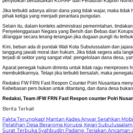
penyidikan berdasarkan KUHAP dan Peraturan Kapolri Nomor
Jika terbukti adanya aliran dana yang tidak wajar, maka tida
pihak ketiga yang menjadi perantara pungutan.
Selain itu, dalam konteks administrasi pemerintahan, tinda
Penyelenggaraan Negara yang Bersih dan Bebas dari Korupsi,
dilanggar secara terang-terangan jika dugaan pungli itu terbuk
Kini, beban ada di pundak Wali Kota Subulussalam dan jajar
tanggung jawab moral dan hukum. Jika tidak segera ada langkah
terjadi di sektor yang sangat vital: pengelolaan dana desa,
Aparat penegak hukum diminta untuk tidak ragu memproses hu
membuktikannya. Tetapi jika terbukti bersalah, maka penegak
Redaksi FW FRN Fast Respon Counter Polri Nusantara menya
Kebebasan pers bukan untuk ditantang, dan dana desa bukan u
Redaksi, Team //FW FRN Fast Respon counter Polri Nusan
Berita Terkait
Fakta Terungkap! Mantan Kades Anwar Serahkan Mobi
Pelatihan Desa Beraroma Korupsi, Kejari Subulussala
Surat Terbuka Syahbudin Padang: Teriakan Ancaman d