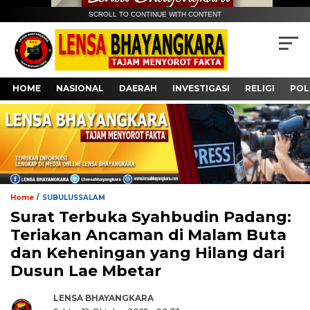
SCROLL TO CONTINUE WITH CONTENT
HOME
NASIONAL
DAERAH
INVESTIGASI
RELIGI
POL
/
Home
SUBULUSSALAM
Surat Terbuka Syahbudin Padang:
Teriakan Ancaman di Malam Buta
dan Keheningan yang Hilang dari
Dusun Lae Mbetar
LENSA BHAYANGKARA