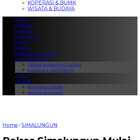
KOPERASI & BUMK
WISATA & BUDAYA
HOME
NASIONAL
DAERAH
INVESTIGASI
RELIGI
POLITIK
TEKNOLOGI & DIGITAL
HUKUM & KRIMINAL
TRANSPARANSI ANGGARAN
KORUPSI & GRATIFIKASI
OPINI
LAINNYA
KOPERASI & BUMK
WISATA & BUDAYA
Home
SIMALUNGUN
/