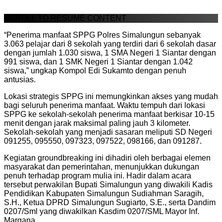
SCROLL TO RESUME CONTENT
“Penerima manfaat SPPG Polres Simalungun sebanyak
3.063 pelajar dari 8 sekolah yang terdiri dari 6 sekolah dasar
dengan jumlah 1.030 siswa, 1 SMA Negeri 1 Siantar dengan
991 siswa, dan 1 SMK Negeri 1 Siantar dengan 1.042
siswa,” ungkap Kompol Edi Sukamto dengan penuh
antusias.
Lokasi strategis SPPG ini memungkinkan akses yang mudah
bagi seluruh penerima manfaat. Waktu tempuh dari lokasi
SPPG ke sekolah-sekolah penerima manfaat berkisar 10-15
menit dengan jarak maksimal paling jauh 3 kilometer.
Sekolah-sekolah yang menjadi sasaran meliputi SD Negeri
091255, 095550, 097323, 097522, 098166, dan 091287.
Kegiatan groundbreaking ini dihadiri oleh berbagai elemen
masyarakat dan pemerintahan, menunjukkan dukungan
penuh terhadap program mulia ini. Hadir dalam acara
tersebut perwakilan Bupati Simalungun yang diwakili Kadis
Pendidikan Kabupaten Simalungun Sudiahman Saragih,
S.H., Ketua DPRD Simalungun Sugiarto, S.E., serta Dandim
0207/Sml yang diwakilkan Kasdim 0207/SML Mayor Inf.
Margana.