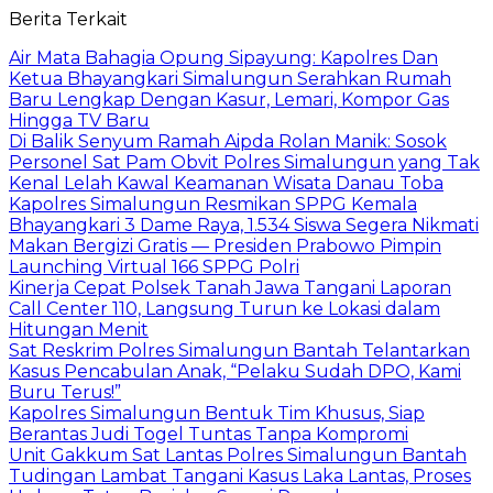
Berita Terkait
Air Mata Bahagia Opung Sipayung: Kapolres Dan
Ketua Bhayangkari Simalungun Serahkan Rumah
Baru Lengkap Dengan Kasur, Lemari, Kompor Gas
Hingga TV Baru
Di Balik Senyum Ramah Aipda Rolan Manik: Sosok
Personel Sat Pam Obvit Polres Simalungun yang Tak
Kenal Lelah Kawal Keamanan Wisata Danau Toba
Kapolres Simalungun Resmikan SPPG Kemala
Bhayangkari 3 Dame Raya, 1.534 Siswa Segera Nikmati
Makan Bergizi Gratis — Presiden Prabowo Pimpin
Launching Virtual 166 SPPG Polri
Kinerja Cepat Polsek Tanah Jawa Tangani Laporan
Call Center 110, Langsung Turun ke Lokasi dalam
Hitungan Menit
Sat Reskrim Polres Simalungun Bantah Telantarkan
Kasus Pencabulan Anak, “Pelaku Sudah DPO, Kami
Buru Terus!”
Kapolres Simalungun Bentuk Tim Khusus, Siap
Berantas Judi Togel Tuntas Tanpa Kompromi
Unit Gakkum Sat Lantas Polres Simalungun Bantah
Tudingan Lambat Tangani Kasus Laka Lantas, Proses