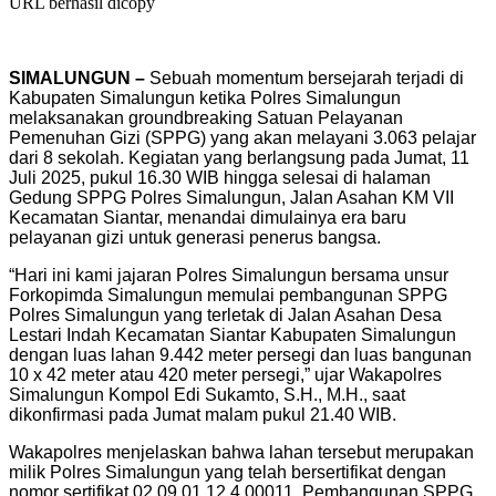
URL berhasil dicopy
SIMALUNGUN –
Sebuah momentum bersejarah terjadi di
Kabupaten Simalungun ketika Polres Simalungun
melaksanakan groundbreaking Satuan Pelayanan
Pemenuhan Gizi (SPPG) yang akan melayani 3.063 pelajar
dari 8 sekolah. Kegiatan yang berlangsung pada Jumat, 11
Juli 2025, pukul 16.30 WIB hingga selesai di halaman
Gedung SPPG Polres Simalungun, Jalan Asahan KM VII
Kecamatan Siantar, menandai dimulainya era baru
pelayanan gizi untuk generasi penerus bangsa.
“Hari ini kami jajaran Polres Simalungun bersama unsur
Forkopimda Simalungun memulai pembangunan SPPG
Polres Simalungun yang terletak di Jalan Asahan Desa
Lestari Indah Kecamatan Siantar Kabupaten Simalungun
dengan luas lahan 9.442 meter persegi dan luas bangunan
10 x 42 meter atau 420 meter persegi,” ujar Wakapolres
Simalungun Kompol Edi Sukamto, S.H., M.H., saat
dikonfirmasi pada Jumat malam pukul 21.40 WIB.
Wakapolres menjelaskan bahwa lahan tersebut merupakan
milik Polres Simalungun yang telah bersertifikat dengan
nomor sertifikat 02.09.01.12.4.00011. Pembangunan SPPG