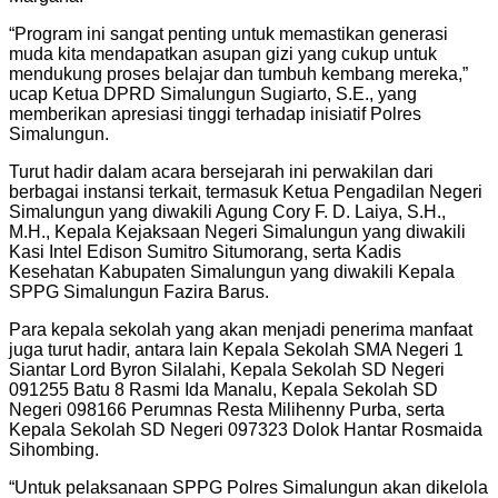
“Program ini sangat penting untuk memastikan generasi
muda kita mendapatkan asupan gizi yang cukup untuk
mendukung proses belajar dan tumbuh kembang mereka,”
ucap Ketua DPRD Simalungun Sugiarto, S.E., yang
memberikan apresiasi tinggi terhadap inisiatif Polres
Simalungun.
Turut hadir dalam acara bersejarah ini perwakilan dari
berbagai instansi terkait, termasuk Ketua Pengadilan Negeri
Simalungun yang diwakili Agung Cory F. D. Laiya, S.H.,
M.H., Kepala Kejaksaan Negeri Simalungun yang diwakili
Kasi Intel Edison Sumitro Situmorang, serta Kadis
Kesehatan Kabupaten Simalungun yang diwakili Kepala
SPPG Simalungun Fazira Barus.
Para kepala sekolah yang akan menjadi penerima manfaat
juga turut hadir, antara lain Kepala Sekolah SMA Negeri 1
Siantar Lord Byron Silalahi, Kepala Sekolah SD Negeri
091255 Batu 8 Rasmi Ida Manalu, Kepala Sekolah SD
Negeri 098166 Perumnas Resta Milihenny Purba, serta
Kepala Sekolah SD Negeri 097323 Dolok Hantar Rosmaida
Sihombing.
“Untuk pelaksanaan SPPG Polres Simalungun akan dikelola