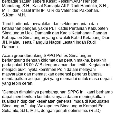
berbagai satuan seperti Kasat Reskrim AKP Herison
Manulang, S.H., Kasat Samapta AKP Rudi Handoko, S.H.,
M.H., dan Kasat Intel IPTU Rido Valentino Pakpahan,
S.Kom., M.H.
Turut hadir pula perwakilan dari sektor pertanian dan
ketahanan pangan, yakni PLT Kadis Pertanian Kabupaten
Simalungun Ueki Damanik dan Kadis Ketahanan Pangan
Kabupaten Simalungun yang diwakili Kabid Ketapang Dian
JH. Malau, serta Pangulu Nagori Lestari Indah Rudi
Damanik.
Acara groundbreaking SPPG Polres Simalungun
berlangsung dengan khidmat dan penuh makna, berakhir
pada pukul 18.00 WIB dengan aman dan tertib. Kegiatan ini
menjadi bukti nyata komitmen Polri dalam melayani
masyarakat dan memastikan generasi penerus bangsa
mendapatkan asupan gizi yang memadai untuk masa depan
yang lebih cerah.
“Dengan dimulainya pembangunan SPPG ini, kami berharap
dapat memberikan kontribusi nyata dalam meningkatkan
kualitas hidup dan kesehatan generasi muda di Kabupaten
Simalungun,” tutup Wakapolres Simalungun Kompol Edi
Sukamto, S.H., M.H., dengan penuh optimisme. (RED)