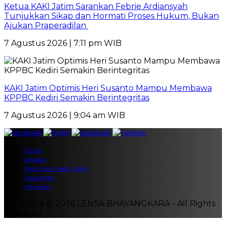
Ketua KAKI Jatim Sarankan Febrie Ardiansyah
Tunjukkan Sikap dan Hormati Proses Hukum, Bukan
Ajukan Praperadilan
7 Agustus 2026 | 7:11 pm WIB
KAKI Jatim Optimis Heri Susanto Mampu Membawa
KPPBC Kediri Semakin Berintegritas
7 Agustus 2026 | 9:04 am WIB
Home
Redaksi
Pedoman Media Siber
Disclaimer
Info Iklan
Copyright © 2026 LENSA BHAYANGKARA - All Rights
Reserved