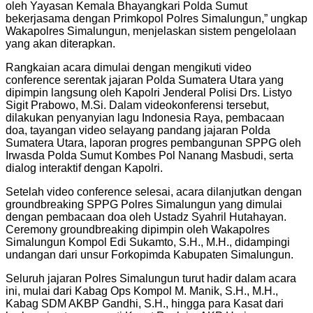
oleh Yayasan Kemala Bhayangkari Polda Sumut
bekerjasama dengan Primkopol Polres Simalungun,” ungkap
Wakapolres Simalungun, menjelaskan sistem pengelolaan
yang akan diterapkan.
Rangkaian acara dimulai dengan mengikuti video
conference serentak jajaran Polda Sumatera Utara yang
dipimpin langsung oleh Kapolri Jenderal Polisi Drs. Listyo
Sigit Prabowo, M.Si. Dalam videokonferensi tersebut,
dilakukan penyanyian lagu Indonesia Raya, pembacaan
doa, tayangan video selayang pandang jajaran Polda
Sumatera Utara, laporan progres pembangunan SPPG oleh
Irwasda Polda Sumut Kombes Pol Nanang Masbudi, serta
dialog interaktif dengan Kapolri.
Setelah video conference selesai, acara dilanjutkan dengan
groundbreaking SPPG Polres Simalungun yang dimulai
dengan pembacaan doa oleh Ustadz Syahril Hutahayan.
Ceremony groundbreaking dipimpin oleh Wakapolres
Simalungun Kompol Edi Sukamto, S.H., M.H., didampingi
undangan dari unsur Forkopimda Kabupaten Simalungun.
Seluruh jajaran Polres Simalungun turut hadir dalam acara
ini, mulai dari Kabag Ops Kompol M. Manik, S.H., M.H.,
Kabag SDM AKBP Gandhi, S.H., hingga para Kasat dari