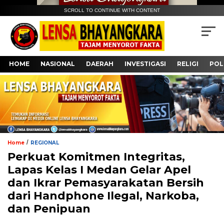
SCROLL TO CONTINUE WITH CONTENT
HOME
NASIONAL
DAERAH
INVESTIGASI
RELIGI
POL
/
Home
REGIONAL
Perkuat Komitmen Integritas,
Lapas Kelas I Medan Gelar Apel
dan Ikrar Pemasyarakatan Bersih
dari Handphone Ilegal, Narkoba,
dan Penipuan