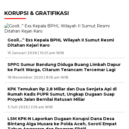
KORUPSI & GRATIFIKASI
Gooll…” Exs Kepala BPHL Wilayah II Sumut Resmi
Ditahan Kejari Karo
15 Januari 2026 | 10:21 pm WIB
SPPG Sumur Bandung Diduga Buang Limbah Dapur
ke Parit Warga, Citarum Terancam Tercemar Lagi
18 November 2025 | 8:16 am WIB
KPK Temukan Rp 2,8 Miliar dan Dua Senjata Api di
Rumah Kadis PUPR Sumut, Ungkap Dugaan Suap
Proyek Jalan Bernilai Ratusan Miliar
3 Juli 2025 | 2:16 am WIB
LSM KPK-N Laporkan Dugaan Korupsi Dana Desa
Bintang Alga Musara ke Polda Aceh, Soroti Empat
Tahun Anggaran dan Program Fiktif