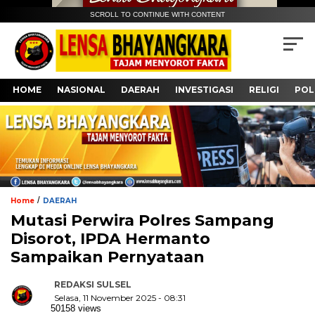
SCROLL TO CONTINUE WITH CONTENT
HOME
NASIONAL
DAERAH
INVESTIGASI
RELIGI
POL
/
Home
DAERAH
Mutasi Perwira Polres Sampang
Disorot, IPDA Hermanto
Sampaikan Pernyataan
REDAKSI SULSEL
Selasa, 11 November 2025 - 08:31
50158 views