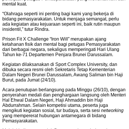
mental kuat.
“Olahraga seperti ini penting bagi kami yang bekerja di
bidang pemasyarakatan. Untuk menjaga semangat, perlu
ada kegiatan atau kejuaraan seperti ini, baik rutin maupun
insidentil,” tutur Rindra.
Prison Fit X Challenge “Iron Will” merupakan ajang
ketahanan fisik dan mental bagi petugas Pemasyarakatan
dari berbagai negara, sekaligus memperingati Hari Ulang
Tahun ke-71 Departemen Penjara Brunei Darussalam.
Kegiatan dilaksanakan di Sport Complex University, dan
dibuka secara resmi oleh Sekretaris Tetap Kementerian
Dalam Negeri Brunei Darussalam, Awang Saliman bin Haji
Burut, pada Jumat (24/10).
Acara penutupan berlangsung pada Minggu (26/10), dengan
penyerahan medali dan penghargaan langsung oleh Menteri
Hal Ehwal Dalam Negeri, Haji Ahmaddin bin Haji
Abdurrahman. Selain kompetisi utama, peserta juga
mengikuti kegiatan sosial, tur budaya, serta sesi
networking
yang mempererat hubungan antarnegara di bidang
Pemasyarakatan.