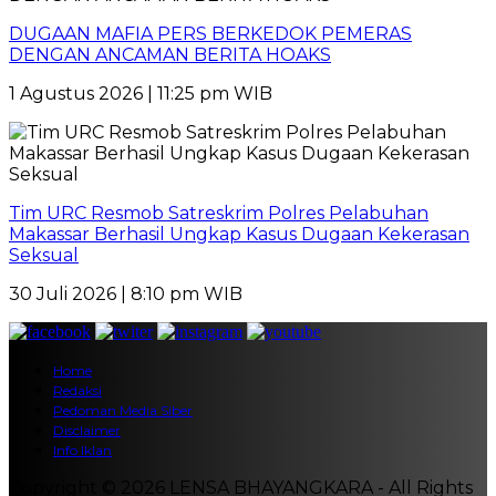
DUGAAN MAFIA PERS BERKEDOK PEMERAS
DENGAN ANCAMAN BERITA HOAKS
1 Agustus 2026 | 11:25 pm WIB
Tim URC Resmob Satreskrim Polres Pelabuhan
Makassar Berhasil Ungkap Kasus Dugaan Kekerasan
Seksual
30 Juli 2026 | 8:10 pm WIB
Home
Redaksi
Pedoman Media Siber
Disclaimer
Info Iklan
Copyright © 2026 LENSA BHAYANGKARA - All Rights