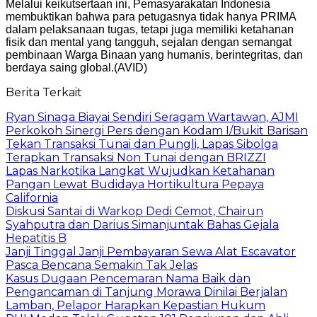
Melalui keikutsertaan ini, Pemasyarakatan Indonesia
membuktikan bahwa para petugasnya tidak hanya PRIMA
dalam pelaksanaan tugas, tetapi juga memiliki ketahanan
fisik dan mental yang tangguh, sejalan dengan semangat
pembinaan Warga Binaan yang humanis, berintegritas, dan
berdaya saing global.(AVID)
Berita Terkait
Ryan Sinaga Biayai Sendiri Seragam Wartawan, AJMI
Perkokoh Sinergi Pers dengan Kodam I/Bukit Barisan
Tekan Transaksi Tunai dan Pungli, Lapas Sibolga
Terapkan Transaksi Non Tunai dengan BRIZZI
Lapas Narkotika Langkat Wujudkan Ketahanan
Pangan Lewat Budidaya Hortikultura Pepaya
California
Diskusi Santai di Warkop Dedi Cemot, Chairun
Syahputra dan Darius Simanjuntak Bahas Gejala
Hepatitis B
Janji Tinggal Janji Pembayaran Sewa Alat Escavator
Pasca Bencana Semakin Tak Jelas
Kasus Dugaan Pencemaran Nama Baik dan
Pengancaman di Tanjung Morawa Dinilai Berjalan
Lamban, Pelapor Harapkan Kepastian Hukum