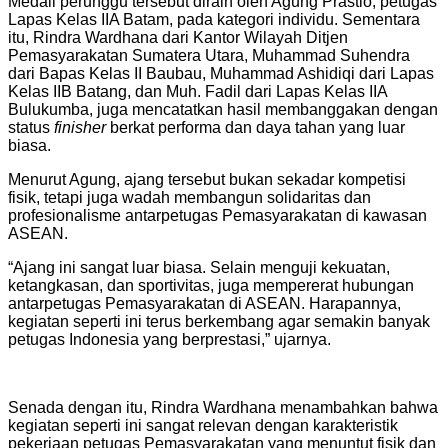
Medali perunggu tersebut diraih oleh Agung Prastio, petugas
Lapas Kelas IIA Batam, pada kategori individu. Sementara
itu, Rindra Wardhana dari Kantor Wilayah Ditjen
Pemasyarakatan Sumatera Utara, Muhammad Suhendra
dari Bapas Kelas II Baubau, Muhammad Ashidiqi dari Lapas
Kelas IIB Batang, dan Muh. Fadil dari Lapas Kelas IIA
Bulukumba, juga mencatatkan hasil membanggakan dengan
status
finisher
berkat performa dan daya tahan yang luar
biasa.
Menurut Agung, ajang tersebut bukan sekadar kompetisi
fisik, tetapi juga wadah membangun solidaritas dan
profesionalisme antarpetugas Pemasyarakatan di kawasan
ASEAN.
“Ajang ini sangat luar biasa. Selain menguji kekuatan,
ketangkasan, dan sportivitas, juga mempererat hubungan
antarpetugas Pemasyarakatan di ASEAN. Harapannya,
kegiatan seperti ini terus berkembang agar semakin banyak
petugas Indonesia yang berprestasi,” ujarnya.
Senada dengan itu, Rindra Wardhana menambahkan bahwa
kegiatan seperti ini sangat relevan dengan karakteristik
pekerjaan petugas Pemasyarakatan yang menuntut fisik dan