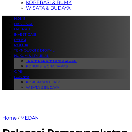
KOPERASI & BUMK
WISATA & BUDAYA
HOME
NASIONAL
DAERAH
INVESTIGASI
RELIGI
POLITIK
TEKNOLOGI & DIGITAL
HUKUM & KRIMINAL
TRANSPARANSI ANGGARAN
KORUPSI & GRATIFIKASI
OPINI
LAINNYA
KOPERASI & BUMK
WISATA & BUDAYA
Home
MEDAN
/