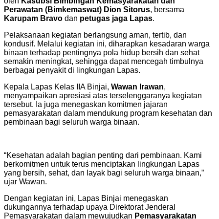
oleh
Kasubsi Bimbingan Kemasyarakatan dan
Perawatan (Bimkemaswat) Dion Sitorus
, bersama
Karupam Bravo
dan
petugas jaga Lapas
.
Pelaksanaan kegiatan berlangsung aman, tertib, dan
kondusif. Melalui kegiatan ini, diharapkan kesadaran warga
binaan terhadap pentingnya pola hidup bersih dan sehat
semakin meningkat, sehingga dapat mencegah timbulnya
berbagai penyakit di lingkungan Lapas.
Kepala Lapas Kelas IIA Binjai,
Wawan Irawan
,
menyampaikan apresiasi atas terselenggaranya kegiatan
tersebut. Ia juga menegaskan komitmen jajaran
pemasyarakatan dalam mendukung program kesehatan dan
pembinaan bagi seluruh warga binaan.
“Kesehatan adalah bagian penting dari pembinaan. Kami
berkomitmen untuk terus menciptakan lingkungan Lapas
yang bersih, sehat, dan layak bagi seluruh warga binaan,”
ujar Wawan.
Dengan kegiatan ini, Lapas Binjai menegaskan
dukungannya terhadap upaya Direktorat Jenderal
Pemasyarakatan dalam mewujudkan
Pemasyarakatan