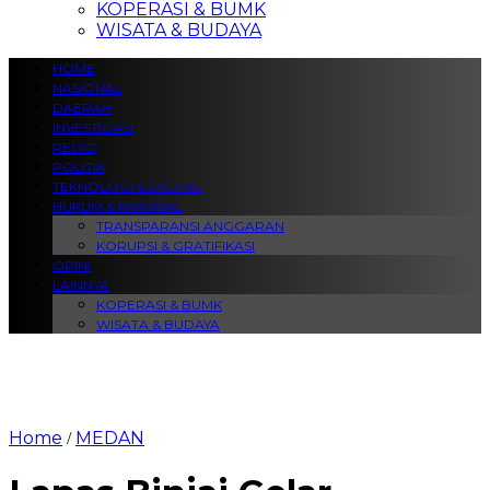
KOPERASI & BUMK
WISATA & BUDAYA
HOME
NASIONAL
DAERAH
INVESTIGASI
RELIGI
POLITIK
TEKNOLOGI & DIGITAL
HUKUM & KRIMINAL
TRANSPARANSI ANGGARAN
KORUPSI & GRATIFIKASI
OPINI
LAINNYA
KOPERASI & BUMK
WISATA & BUDAYA
Home
MEDAN
/