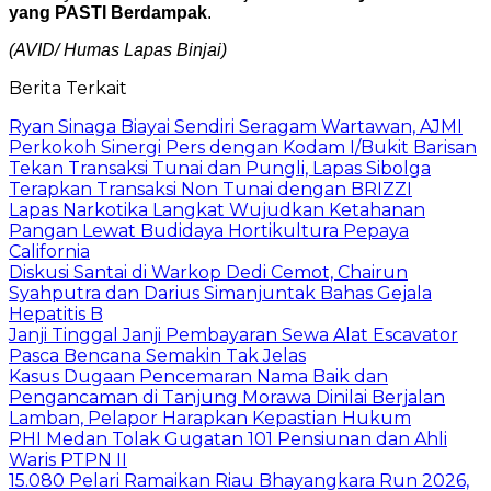
yang PASTI Berdampak
.
(AVID/ Humas Lapas Binjai)
Berita Terkait
Ryan Sinaga Biayai Sendiri Seragam Wartawan, AJMI
Perkokoh Sinergi Pers dengan Kodam I/Bukit Barisan
Tekan Transaksi Tunai dan Pungli, Lapas Sibolga
Terapkan Transaksi Non Tunai dengan BRIZZI
Lapas Narkotika Langkat Wujudkan Ketahanan
Pangan Lewat Budidaya Hortikultura Pepaya
California
Diskusi Santai di Warkop Dedi Cemot, Chairun
Syahputra dan Darius Simanjuntak Bahas Gejala
Hepatitis B
Janji Tinggal Janji Pembayaran Sewa Alat Escavator
Pasca Bencana Semakin Tak Jelas
Kasus Dugaan Pencemaran Nama Baik dan
Pengancaman di Tanjung Morawa Dinilai Berjalan
Lamban, Pelapor Harapkan Kepastian Hukum
PHI Medan Tolak Gugatan 101 Pensiunan dan Ahli
Waris PTPN II
15.080 Pelari Ramaikan Riau Bhayangkara Run 2026,