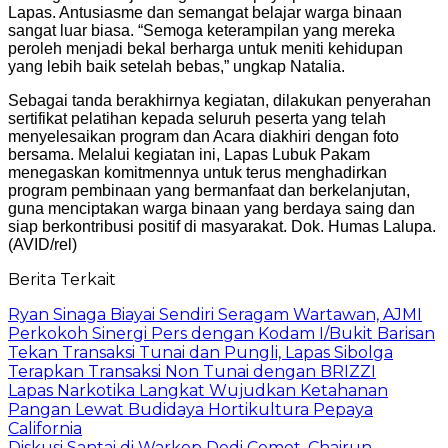
Lapas. Antusiasme dan semangat belajar warga binaan
sangat luar biasa. “Semoga keterampilan yang mereka
peroleh menjadi bekal berharga untuk meniti kehidupan
yang lebih baik setelah bebas,” ungkap Natalia.
Sebagai tanda berakhirnya kegiatan, dilakukan penyerahan
sertifikat pelatihan kepada seluruh peserta yang telah
menyelesaikan program dan Acara diakhiri dengan foto
bersama. Melalui kegiatan ini, Lapas Lubuk Pakam
menegaskan komitmennya untuk terus menghadirkan
program pembinaan yang bermanfaat dan berkelanjutan,
guna menciptakan warga binaan yang berdaya saing dan
siap berkontribusi positif di masyarakat. Dok. Humas Lalupa.
(AVID/rel)
Berita Terkait
Ryan Sinaga Biayai Sendiri Seragam Wartawan, AJMI
Perkokoh Sinergi Pers dengan Kodam I/Bukit Barisan
Tekan Transaksi Tunai dan Pungli, Lapas Sibolga
Terapkan Transaksi Non Tunai dengan BRIZZI
Lapas Narkotika Langkat Wujudkan Ketahanan
Pangan Lewat Budidaya Hortikultura Pepaya
California
Diskusi Santai di Warkop Dedi Cemot, Chairun