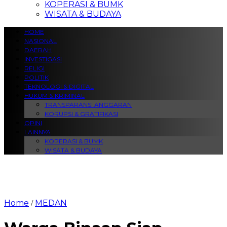
KOPERASI & BUMK
WISATA & BUDAYA
HOME
NASIONAL
DAERAH
INVESTIGASI
RELIGI
POLITIK
TEKNOLOGI & DIGITAL
HUKUM & KRIMINAL
TRANSPARANSI ANGGARAN
KORUPSI & GRATIFIKASI
OPINI
LAINNYA
KOPERASI & BUMK
WISATA & BUDAYA
Home
MEDAN
/