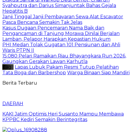
Syahputra dan Darius Simanjuntak Bahas Gejala
Hepatitis B
Janji Tinggal Janji Pembayaran Sewa Alat Escavator
Pasca Bencana Semakin Tak Jelas
Kasus Dugaan Pencemaran Nama Baik dan
Pengancaman di Tanjung Morawa Dinilai Berjalan
Lamban, Pelapor Harapkan Kepastian Hukum
PHI Medan Tolak Gugatan 101 Pensiunan dan Ahli
Waris PTPN II
15.080 Pelari Ramaikan Riau Bhayangkara Run 2026,
Gaungkan Gerakan Lawan Karhutla
Tag :
Lapas Lubuk Pakam Resmi Tutup Pelatihan
Tata Boga dan Barbershop
Warga Binaan Siap Mandiri
Berita Terbaru
DAERAH
KAKI Jatim Optimis Heri Susanto Mampu Membawa
KPPBC Kediri Semakin Berintegritas