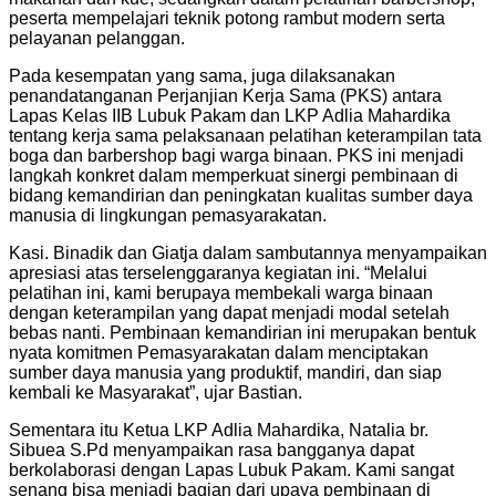
peserta mempelajari teknik potong rambut modern serta
pelayanan pelanggan.
Pada kesempatan yang sama, juga dilaksanakan
penandatanganan Perjanjian Kerja Sama (PKS) antara
Lapas Kelas IIB Lubuk Pakam dan LKP Adlia Mahardika
tentang kerja sama pelaksanaan pelatihan keterampilan tata
boga dan barbershop bagi warga binaan. PKS ini menjadi
langkah konkret dalam memperkuat sinergi pembinaan di
bidang kemandirian dan peningkatan kualitas sumber daya
manusia di lingkungan pemasyarakatan.
Kasi. Binadik dan Giatja dalam sambutannya menyampaikan
apresiasi atas terselenggaranya kegiatan ini. “Melalui
pelatihan ini, kami berupaya membekali warga binaan
dengan keterampilan yang dapat menjadi modal setelah
bebas nanti. Pembinaan kemandirian ini merupakan bentuk
nyata komitmen Pemasyarakatan dalam menciptakan
sumber daya manusia yang produktif, mandiri, dan siap
kembali ke Masyarakat”, ujar Bastian.
Sementara itu Ketua LKP Adlia Mahardika, Natalia br.
Sibuea S.Pd menyampaikan rasa bangganya dapat
berkolaborasi dengan Lapas Lubuk Pakam. Kami sangat
senang bisa menjadi bagian dari upaya pembinaan di