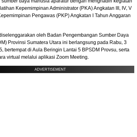
sumber daya manusia aparatur dengan menghadiri kegiatan
tihan Kepemimpinan Administrator (PKA) Angkatan III, IV, V
 Kepemimpinan Pengawas (PKP) Angkatan I Tahun Anggaran
 diselenggarakan oleh Badan Pengembangan Sumber Daya
) Provinsi Sumatera Utara ini berlangsung pada Rabu, 3
, bertempat di Aula Beringin Lantai 5 BPSDM Provsu, serta
ara virtual melalui aplikasi Zoom Meeting.
ADVERTISEMENT