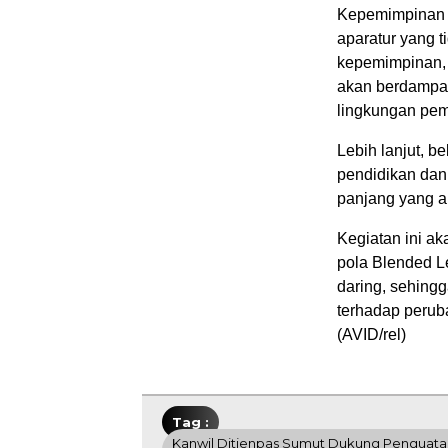
Kepemimpinan 
aparatur yang t
kepemimpinan, i
akan berdampak 
lingkungan pem
Lebih lanjut,
pendidikan dan
panjang yang a
Kegiatan ini a
pola Blended L
daring, sehing
terhadap perub
(AVID/rel)
Tag :
Kanwil Ditjenpas Sumut Dukung Penguat