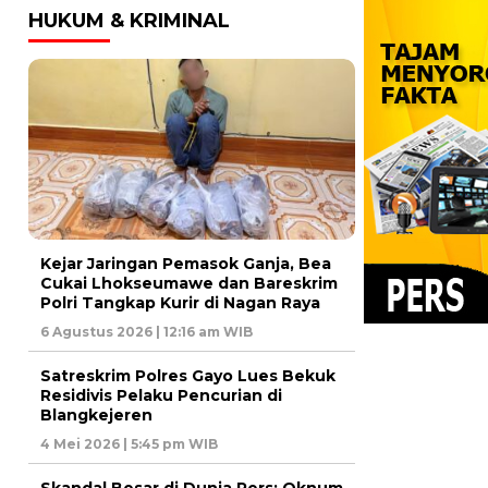
HUKUM & KRIMINAL
Kejar Jaringan Pemasok Ganja, Bea
Cukai Lhokseumawe dan Bareskrim
Polri Tangkap Kurir di Nagan Raya
6 Agustus 2026 | 12:16 am WIB
Satreskrim Polres Gayo Lues Bekuk
Residivis Pelaku Pencurian di
Blangkejeren
4 Mei 2026 | 5:45 pm WIB