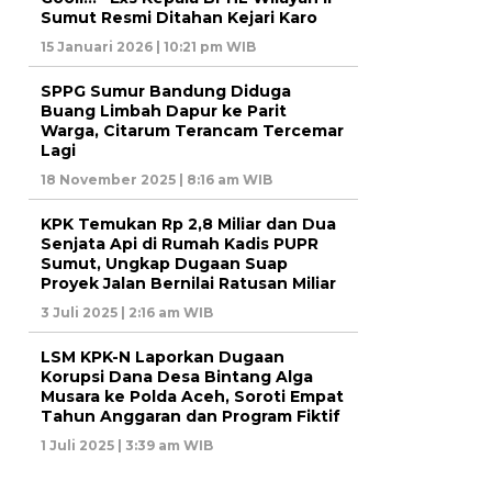
Sumut Resmi Ditahan Kejari Karo
15 Januari 2026 | 10:21 pm WIB
SPPG Sumur Bandung Diduga
Buang Limbah Dapur ke Parit
Warga, Citarum Terancam Tercemar
Lagi
18 November 2025 | 8:16 am WIB
KPK Temukan Rp 2,8 Miliar dan Dua
Senjata Api di Rumah Kadis PUPR
Sumut, Ungkap Dugaan Suap
Proyek Jalan Bernilai Ratusan Miliar
3 Juli 2025 | 2:16 am WIB
LSM KPK-N Laporkan Dugaan
Korupsi Dana Desa Bintang Alga
Musara ke Polda Aceh, Soroti Empat
Tahun Anggaran dan Program Fiktif
1 Juli 2025 | 3:39 am WIB