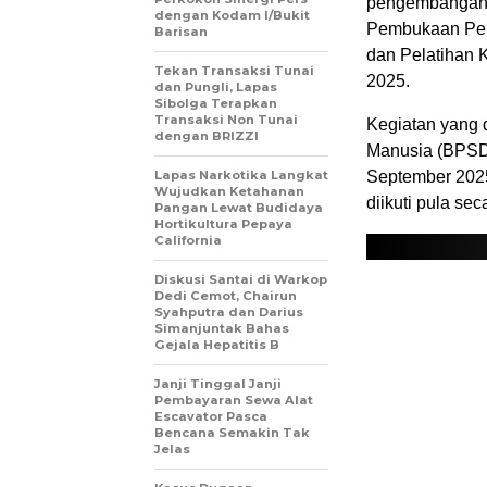
pengembangan 
dengan Kodam I/Bukit
Pembukaan Pela
Barisan
dan Pelatihan
Tekan Transaksi Tunai
2025.
dan Pungli, Lapas
Sibolga Terapkan
Transaksi Non Tunai
Kegiatan yang
dengan BRIZZI
Manusia (BPSDM
Lapas Narkotika Langkat
September 2025
Wujudkan Ketahanan
diikuti pula sec
Pangan Lewat Budidaya
Hortikultura Pepaya
California
Diskusi Santai di Warkop
Dedi Cemot, Chairun
Syahputra dan Darius
Simanjuntak Bahas
Gejala Hepatitis B
Janji Tinggal Janji
Pembayaran Sewa Alat
Escavator Pasca
Bencana Semakin Tak
Jelas