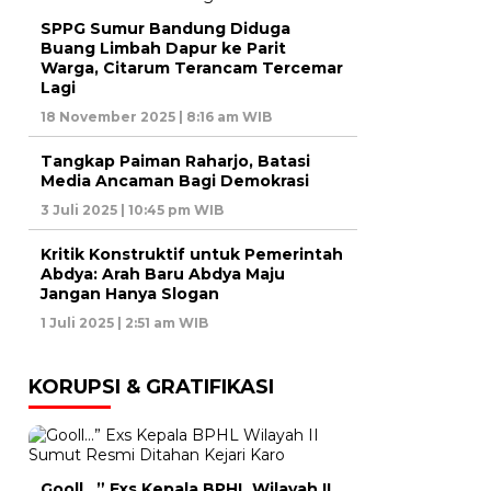
SPPG Sumur Bandung Diduga
Buang Limbah Dapur ke Parit
Warga, Citarum Terancam Tercemar
Lagi
18 November 2025 | 8:16 am WIB
Tangkap Paiman Raharjo, Batasi
Media Ancaman Bagi Demokrasi
3 Juli 2025 | 10:45 pm WIB
Kritik Konstruktif untuk Pemerintah
Abdya: Arah Baru Abdya Maju
Jangan Hanya Slogan
1 Juli 2025 | 2:51 am WIB
KORUPSI & GRATIFIKASI
Gooll…” Exs Kepala BPHL Wilayah II