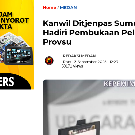
Home
MEDAN
/
Kanwil Ditjenpas Su
Hadiri Pembukaan Pe
Provsu
REDAKSI MEDAN
Rabu, 3 September 2025 - 12:23
50171 views