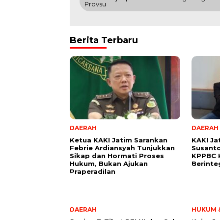
Provsu
Berita Terbaru
DAERAH
DAERAH
Ketua KAKI Jatim Sarankan
KAKI Ja
Febrie Ardiansyah Tunjukkan
Susant
Sikap dan Hormati Proses
KPPBC K
Hukum, Bukan Ajukan
Berinte
Praperadilan
DAERAH
HUKUM &