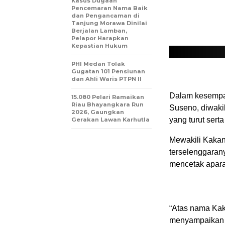
Kasus Dugaan
Pencemaran Nama Baik
dan Pengancaman di
Tanjung Morawa Dinilai
Berjalan Lamban,
Pelapor Harapkan
Kepastian Hukum
PHI Medan Tolak
Gugatan 101 Pensiunan
dan Ahli Waris PTPN II
Dalam kesempat
15.080 Pelari Ramaikan
Riau Bhayangkara Run
Suseno, diwaki
2026, Gaungkan
yang turut sert
Gerakan Lawan Karhutla
Mewakili Kakan
terselenggarany
mencetak apara
“Atas nama Kak
menyampaikan d