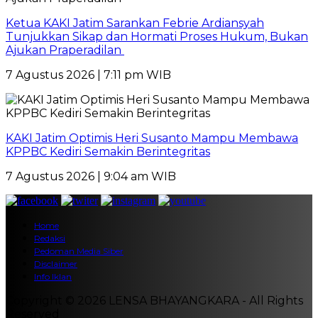
Ketua KAKI Jatim Sarankan Febrie Ardiansyah
Tunjukkan Sikap dan Hormati Proses Hukum, Bukan
Ajukan Praperadilan
7 Agustus 2026 | 7:11 pm WIB
KAKI Jatim Optimis Heri Susanto Mampu Membawa
KPPBC Kediri Semakin Berintegritas
7 Agustus 2026 | 9:04 am WIB
Home
Redaksi
Pedoman Media Siber
Disclaimer
Info Iklan
Copyright © 2026 LENSA BHAYANGKARA - All Rights
Reserved