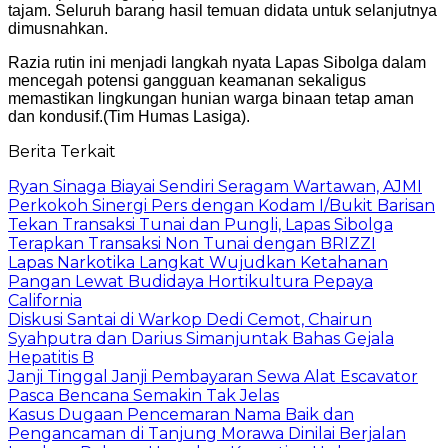
tajam. Seluruh barang hasil temuan didata untuk selanjutnya
dimusnahkan.
Razia rutin ini menjadi langkah nyata Lapas Sibolga dalam
mencegah potensi gangguan keamanan sekaligus
memastikan lingkungan hunian warga binaan tetap aman
dan kondusif.(Tim Humas Lasiga).
Berita Terkait
Ryan Sinaga Biayai Sendiri Seragam Wartawan, AJMI
Perkokoh Sinergi Pers dengan Kodam I/Bukit Barisan
Tekan Transaksi Tunai dan Pungli, Lapas Sibolga
Terapkan Transaksi Non Tunai dengan BRIZZI
Lapas Narkotika Langkat Wujudkan Ketahanan
Pangan Lewat Budidaya Hortikultura Pepaya
California
Diskusi Santai di Warkop Dedi Cemot, Chairun
Syahputra dan Darius Simanjuntak Bahas Gejala
Hepatitis B
Janji Tinggal Janji Pembayaran Sewa Alat Escavator
Pasca Bencana Semakin Tak Jelas
Kasus Dugaan Pencemaran Nama Baik dan
Pengancaman di Tanjung Morawa Dinilai Berjalan