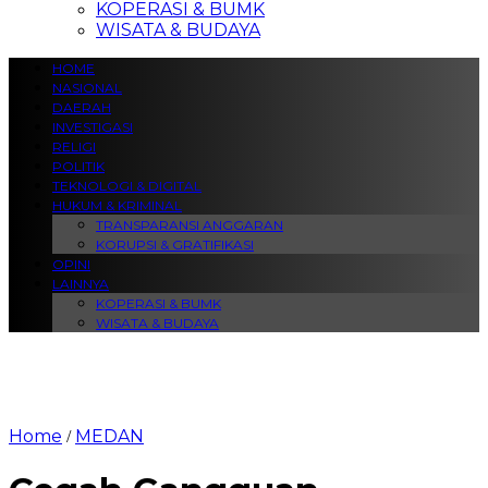
KOPERASI & BUMK
WISATA & BUDAYA
HOME
NASIONAL
DAERAH
INVESTIGASI
RELIGI
POLITIK
TEKNOLOGI & DIGITAL
HUKUM & KRIMINAL
TRANSPARANSI ANGGARAN
KORUPSI & GRATIFIKASI
OPINI
LAINNYA
KOPERASI & BUMK
WISATA & BUDAYA
Home
MEDAN
/