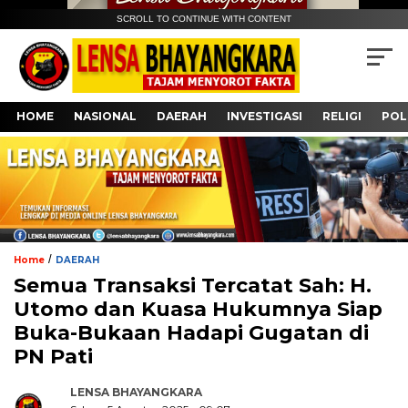
SCROLL TO CONTINUE WITH CONTENT
HOME
NASIONAL
DAERAH
INVESTIGASI
RELIGI
POL
/
Home
DAERAH
Semua Transaksi Tercatat Sah: H.
Utomo dan Kuasa Hukumnya Siap
Buka-Bukaan Hadapi Gugatan di
PN Pati
LENSA BHAYANGKARA