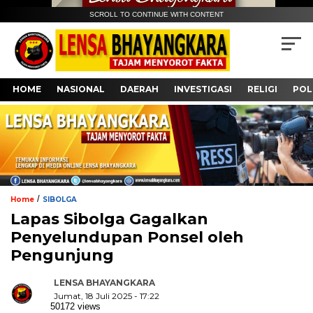
SCROLL TO CONTINUE WITH CONTENT
HOME
NASIONAL
DAERAH
INVESTIGASI
RELIGI
POL
/
Home
SIBOLGA
Lapas Sibolga Gagalkan
Penyelundupan Ponsel oleh
Pengunjung
LENSA BHAYANGKARA
Jumat, 18 Juli 2025 - 17:22
50172 views