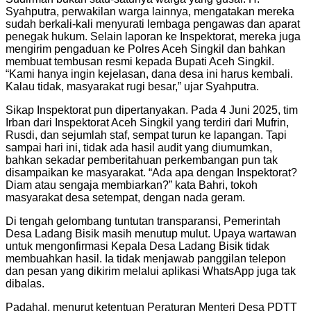
Syahputra, perwakilan warga lainnya, mengatakan mereka
sudah berkali-kali menyurati lembaga pengawas dan aparat
penegak hukum. Selain laporan ke Inspektorat, mereka juga
mengirim pengaduan ke Polres Aceh Singkil dan bahkan
membuat tembusan resmi kepada Bupati Aceh Singkil.
“Kami hanya ingin kejelasan, dana desa ini harus kembali.
Kalau tidak, masyarakat rugi besar,” ujar Syahputra.
Sikap Inspektorat pun dipertanyakan. Pada 4 Juni 2025, tim
Irban dari Inspektorat Aceh Singkil yang terdiri dari Mufrin,
Rusdi, dan sejumlah staf, sempat turun ke lapangan. Tapi
sampai hari ini, tidak ada hasil audit yang diumumkan,
bahkan sekadar pemberitahuan perkembangan pun tak
disampaikan ke masyarakat. “Ada apa dengan Inspektorat?
Diam atau sengaja membiarkan?” kata Bahri, tokoh
masyarakat desa setempat, dengan nada geram.
Di tengah gelombang tuntutan transparansi, Pemerintah
Desa Ladang Bisik masih menutup mulut. Upaya wartawan
untuk mengonfirmasi Kepala Desa Ladang Bisik tidak
membuahkan hasil. Ia tidak menjawab panggilan telepon
dan pesan yang dikirim melalui aplikasi WhatsApp juga tak
dibalas.
Padahal, menurut ketentuan Peraturan Menteri Desa PDTT