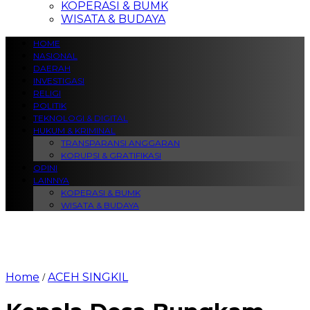
KOPERASI & BUMK
WISATA & BUDAYA
HOME
NASIONAL
DAERAH
INVESTIGASI
RELIGI
POLITIK
TEKNOLOGI & DIGITAL
HUKUM & KRIMINAL
TRANSPARANSI ANGGARAN
KORUPSI & GRATIFIKASI
OPINI
LAINNYA
KOPERASI & BUMK
WISATA & BUDAYA
Home
ACEH SINGKIL
/