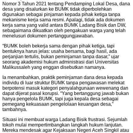
Nomor 3 Tahun 2021 tentang Pendamping Lokal Desa, dana
desa yang disalurkan ke BUMK tidak diperbolehkan
digunakan sebagai pinjaman kepada pihak ketiga tanpa
mekanisme kerja sama resmi. Apalagi, tidak ada dokumen
kerja sama yang valid antara BUMK Ladang Bisik dan DW,
sebagaimana dikuatkan oleh pengakuan warga yang telah
menelusuri dokumen pertanggungjawaban.
“BUMK boleh bekerja sama dengan pihak ketiga, tapi
bentuknya harus jelas: usaha bersama, bagi hasil, ada
perjanjian tertulis, bukan peminjaman tanpa dasar,” ujar
seorang akademisi hukum administrasi dari Universitas
Malikussaleh yang enggan disebutkan namanya.
Ia menambahkan, praktik peminjaman dana desa kepada
individu di luar struktur BUMK tanpa pengawasan melekat
berpotensi masuk kategori penyalahgunaan wewenang dan
dapat dijerat pasal korupsi. “Yang bertanggung jawab bukan
hanya pengelola BUMK, tapi juga kepala desa sebagai
pemegang kekuasaan pengelolaan keuangan desa,”
tambahnya.
Situasi ini membuat warga Ladang Bisik frustrasi. Sejumlah
tokoh mulai mempertimbangkan langkah hukum lanjutan.
Mereka mendesak agar Kejaksaan Negeri Aceh Singkil atau