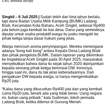
URL berhasil dicopy
Singkil – 6 Juli 2025 |
Sudah lebih dari lima tahun berlalu,
tapi dana Badan Usaha Milik Kampung (BUMK) Ladang
Bisik, Kecamatan Kota Baharu, Aceh Singkil, sebesar Rp400
juta belum juga kembali ke kas desa. Dana yang semestinya
diputar untuk usaha produktif warga itu justru mengalir ke
pihak ketiga tanpa dasar hukum yang jelas.
Warga mencium aroma penyimpangan. Mereka menengarai
adanya “kong kali kong” antara Kepala Desa Ladang Bisik
dan pihak pengelola BUMK. Dalam laporan yang dikirimkan
ke Inspektorat Aceh Singkil pada 30 April 2025, masyarakat
menyebutkan bahwa dana itu sejak tahun 2020 dipinjamkan
kepada seorang pihak ketiga berinisial DW. Ironisnya,
hingga saat ini, dana itu tak jelas keberadaannya. Dari
pengakuan DW kepada warga, ia hanya mengembalikan
Rp20 juta.
“Kalau dana yang dikucurkan Rp400 juta dan yang kembali
cuma Rp20 juta, berarti ada yang tidak beres. Uang negara
ini, bukan uang pribadi,” kata Sudirman, tokoh pemuda
Ladang Bisik, ketika ditemui di Gunung Meriah.